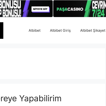
Albibet
Albibet Giriş
Albibet Şikayet
2
ereye Yapabilirim