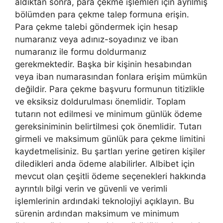
aldıktan sonra, para çekme işlemleri için ayrılmış
bölümden para çekme talep formuna erişin.
Para çekme talebi göndermek için hesap
numaranız veya adınız-soyadınız ve iban
numaranız ile formu doldurmanız
gerekmektedir. Başka bir kişinin hesabından
veya iban numarasından fonlara erişim mümkün
değildir. Para çekme başvuru formunun titizlikle
ve eksiksiz doldurulması önemlidir. Toplam
tutarın not edilmesi ve minimum günlük ödeme
gereksiniminin belirtilmesi çok önemlidir. Tutarı
girmeli ve maksimum günlük para çekme limitini
kaydetmelisiniz. Bu şartları yerine getiren kişiler
diledikleri anda ödeme alabilirler. Albibet için
mevcut olan çeşitli ödeme seçenekleri hakkında
ayrıntılı bilgi verin ve güvenli ve verimli
işlemlerinin ardındaki teknolojiyi açıklayın. Bu
sürenin ardından maksimum ve minimum