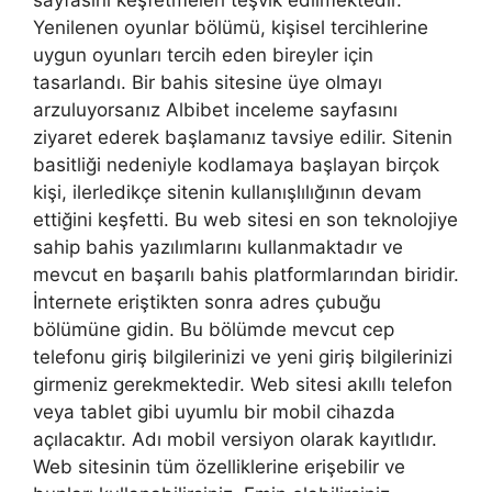
Yenilenen oyunlar bölümü, kişisel tercihlerine
uygun oyunları tercih eden bireyler için
tasarlandı. Bir bahis sitesine üye olmayı
arzuluyorsanız Albibet inceleme sayfasını
ziyaret ederek başlamanız tavsiye edilir. Sitenin
basitliği nedeniyle kodlamaya başlayan birçok
kişi, ilerledikçe sitenin kullanışlılığının devam
ettiğini keşfetti. Bu web sitesi en son teknolojiye
sahip bahis yazılımlarını kullanmaktadır ve
mevcut en başarılı bahis platformlarından biridir.
İnternete eriştikten sonra adres çubuğu
bölümüne gidin. Bu bölümde mevcut cep
telefonu giriş bilgilerinizi ve yeni giriş bilgilerinizi
girmeniz gerekmektedir. Web sitesi akıllı telefon
veya tablet gibi uyumlu bir mobil cihazda
açılacaktır. Adı mobil versiyon olarak kayıtlıdır.
Web sitesinin tüm özelliklerine erişebilir ve