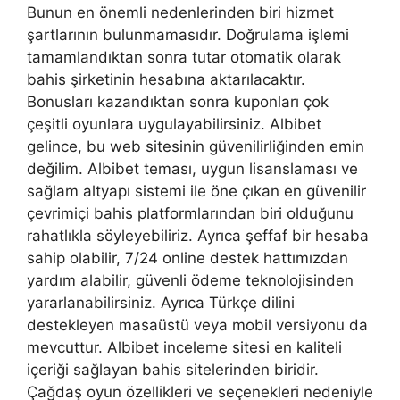
Bunun en önemli nedenlerinden biri hizmet
şartlarının bulunmamasıdır. Doğrulama işlemi
tamamlandıktan sonra tutar otomatik olarak
bahis şirketinin hesabına aktarılacaktır.
Bonusları kazandıktan sonra kuponları çok
çeşitli oyunlara uygulayabilirsiniz. Albibet
gelince, bu web sitesinin güvenilirliğinden emin
değilim. Albibet teması, uygun lisanslaması ve
sağlam altyapı sistemi ile öne çıkan en güvenilir
çevrimiçi bahis platformlarından biri olduğunu
rahatlıkla söyleyebiliriz. Ayrıca şeffaf bir hesaba
sahip olabilir, 7/24 online destek hattımızdan
yardım alabilir, güvenli ödeme teknolojisinden
yararlanabilirsiniz. Ayrıca Türkçe dilini
destekleyen masaüstü veya mobil versiyonu da
mevcuttur. Albibet inceleme sitesi en kaliteli
içeriği sağlayan bahis sitelerinden biridir.
Çağdaş oyun özellikleri ve seçenekleri nedeniyle