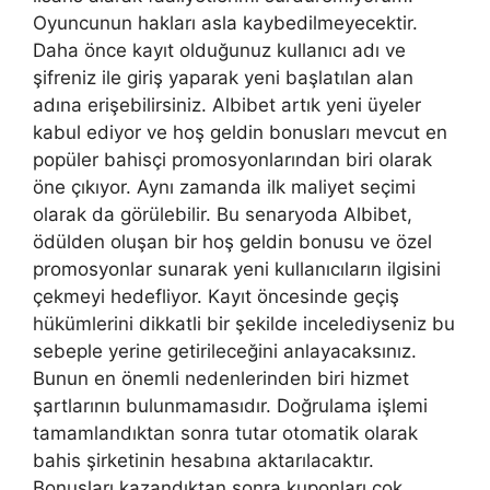
Oyuncunun hakları asla kaybedilmeyecektir.
Daha önce kayıt olduğunuz kullanıcı adı ve
şifreniz ile giriş yaparak yeni başlatılan alan
adına erişebilirsiniz. Albibet artık yeni üyeler
kabul ediyor ve hoş geldin bonusları mevcut en
popüler bahisçi promosyonlarından biri olarak
öne çıkıyor. Aynı zamanda ilk maliyet seçimi
olarak da görülebilir. Bu senaryoda Albibet,
ödülden oluşan bir hoş geldin bonusu ve özel
promosyonlar sunarak yeni kullanıcıların ilgisini
çekmeyi hedefliyor. Kayıt öncesinde geçiş
hükümlerini dikkatli bir şekilde incelediyseniz bu
sebeple yerine getirileceğini anlayacaksınız.
Bunun en önemli nedenlerinden biri hizmet
şartlarının bulunmamasıdır. Doğrulama işlemi
tamamlandıktan sonra tutar otomatik olarak
bahis şirketinin hesabına aktarılacaktır.
Bonusları kazandıktan sonra kuponları çok