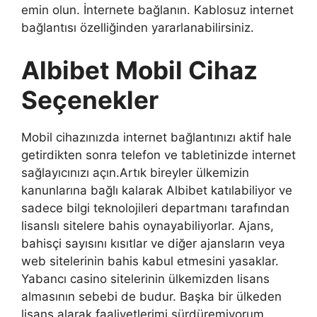
emin olun. İnternete bağlanın. Kablosuz internet
bağlantısı özelliğinden yararlanabilirsiniz.
Albibet Mobil Cihaz
Seçenekler
Mobil cihazınızda internet bağlantınızı aktif hale
getirdikten sonra telefon ve tabletinizde internet
sağlayıcınızı açın.Artık bireyler ülkemizin
kanunlarına bağlı kalarak Albibet katılabiliyor ve
sadece bilgi teknolojileri departmanı tarafından
lisanslı sitelere bahis oynayabiliyorlar. Ajans,
bahisçi sayısını kısıtlar ve diğer ajansların veya
web sitelerinin bahis kabul etmesini yasaklar.
Yabancı casino sitelerinin ülkemizden lisans
almasının sebebi de budur. Başka bir ülkeden
lisans alarak faaliyetlerimi sürdüremiyorum.