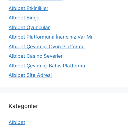
Albibet Etkinlikler
Albibet Bingo
Albibet Oyuncular
Albibet Platformuna İnancınız Var Mı
Albibet Çevrimiçi Oyun Platformu
Albibet Casino Severler
Albibet Çevrimiçi Bahis Platformu
Albibet Site Adresi
Kategoriler
Albibet