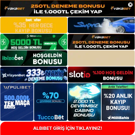
×
ALBIBET GİRİŞ İÇİN TIKLAYINIZ!