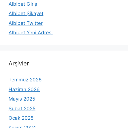
Albibet Giriş
Albibet Şikayet
Albibet Twitter
Albibet Yeni Adresi
Arşivler
Temmuz 2026
Haziran 2026
Mayıs 2025
Şubat 2025
Ocak 2025
Kasım 2024