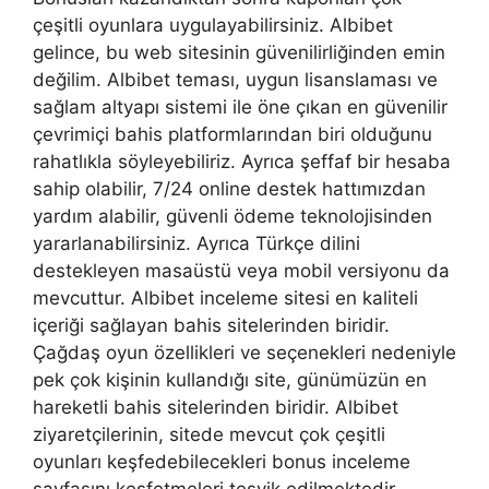
çeşitli oyunlara uygulayabilirsiniz. Albibet
gelince, bu web sitesinin güvenilirliğinden emin
değilim. Albibet teması, uygun lisanslaması ve
sağlam altyapı sistemi ile öne çıkan en güvenilir
çevrimiçi bahis platformlarından biri olduğunu
rahatlıkla söyleyebiliriz. Ayrıca şeffaf bir hesaba
sahip olabilir, 7/24 online destek hattımızdan
yardım alabilir, güvenli ödeme teknolojisinden
yararlanabilirsiniz. Ayrıca Türkçe dilini
destekleyen masaüstü veya mobil versiyonu da
mevcuttur. Albibet inceleme sitesi en kaliteli
içeriği sağlayan bahis sitelerinden biridir.
Çağdaş oyun özellikleri ve seçenekleri nedeniyle
pek çok kişinin kullandığı site, günümüzün en
hareketli bahis sitelerinden biridir. Albibet
ziyaretçilerinin, sitede mevcut çok çeşitli
oyunları keşfedebilecekleri bonus inceleme
sayfasını keşfetmeleri teşvik edilmektedir.