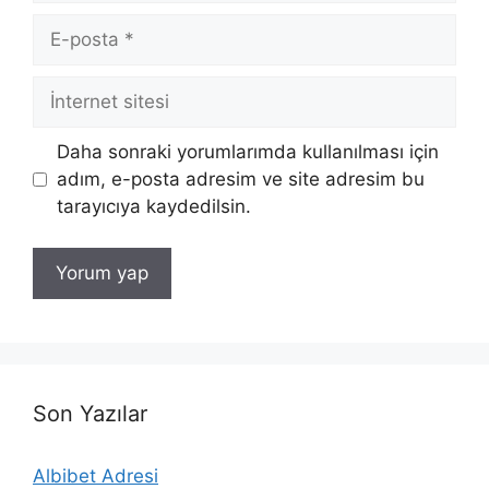
E-
posta
İnternet
sitesi
Daha sonraki yorumlarımda kullanılması için
adım, e-posta adresim ve site adresim bu
tarayıcıya kaydedilsin.
Son Yazılar
Albibet Adresi