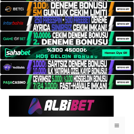
İçeriğe
atla
Menü