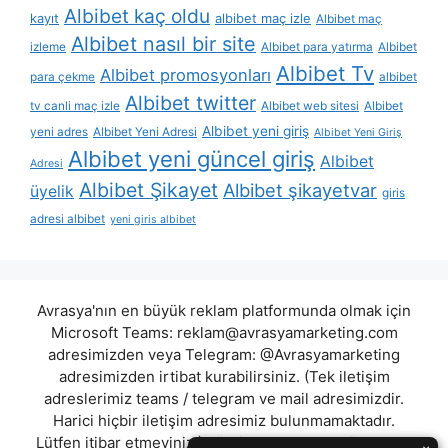
Albibet kaç oldu
kayıt
albibet maç izle
Albibet maç
Albibet nasıl bir site
izleme
Albibet para yatırma
Albibet
Albibet Tv
Albibet promosyonları
para çekme
albibet
Albibet twitter
tv canli maç izle
Albibet web sitesi
Albibet
Albibet yeni giriş
yeni adres
Albibet Yeni Adresi
Albibet Yeni Giriş
Albibet yeni güncel giriş
Albibet
Adresi
Albibet Şikayet
Albibet şikayetvar
üyelik
giris
adresi albibet
yeni giris albibet
Avrasya'nın en büyük reklam platformunda olmak için
Microsoft Teams:
reklam@avrasyamarketing.com
adresimizden veya Telegram: @Avrasyamarketing
adresimizden irtibat kurabilirsiniz. (Tek iletişim
adreslerimiz teams / telegram ve mail adresimizdir.
Harici hiçbir iletişim adresimiz bulunmamaktadır.
Lütfen itibar etmeyiniz.) Türkiye yasalarına göre 7258