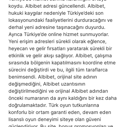
koydu. Albibet adresi güncellendi. Albibet,
hukuki kaygılar nedeniyle Türkiye’deki son
lokasyonundaki faaliyetlerini durduracağını ve
derhal yeni adresine taşınacağını duyurdu.
Ayrıca Türkiye’de online hizmet sunmuyorlar.
Yeni erişim adresleri sürekli olarak eğlence,
heyecan ve gelir fırsatları yaratarak sürekli bir
etkinlik ve gelir akışı sağlıyor. Albibet, çalışma
sırasında bölgenin kapatılmasını koordine etme
sürecini değiştirdi ve bu, ilgili tüm taraflarca
benimsendi. Albibet, orijinal site adının
değişmediğini, Albibet uzantısının
değiştirilmediğini ve orijinal Albibet adından
önceki numaranın da aynı kaldığını bir kez daha
doğrulamaktadır. Türk oyun tutkunlarına
konforlu bir ortam garanti eden, devam eden
lisanslı oyun deneyimi siteye olan güveni
güçlendiriyor. Bu site, bonus promosyonları ve