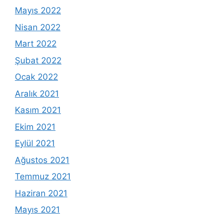
Mayıs 2022
Nisan 2022
Mart 2022
Şubat 2022
Ocak 2022
Aralık 2021
Kasım 2021
Ekim 2021
Eylül 2021
Ağustos 2021
Temmuz 2021
Haziran 2021
Mayıs 2021