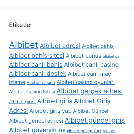
Etiketler
Albibet
Albibet adresi
Albibet bahis
Albibet bahis sitesi
Albibet bonus
albibet canli
Albibet canlı bahis
Albibet canlı casino
Albibet canlı destek
Albibet canlı maç
Albibet casino oyunları
izleme
Albibet casino
Albibet gerçek adresi
Albibet Casino Sitesi
Albibet Giriş
Albibet giriş
albibet girisi
Adresi
Albibet giriş yap
Albibet Güncel
Albibet güncel giriş
Albibet güncel adresi
Albibet güvenilir mi
albibet güvenlir mi
Albibet