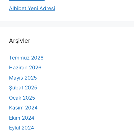
Albibet Yeni Adresi
Arşivler
Temmuz 2026
Haziran 2026
Mayıs 2025
Şubat 2025
Ocak 2025
Kasım 2024
Ekim 2024
Eylül 2024