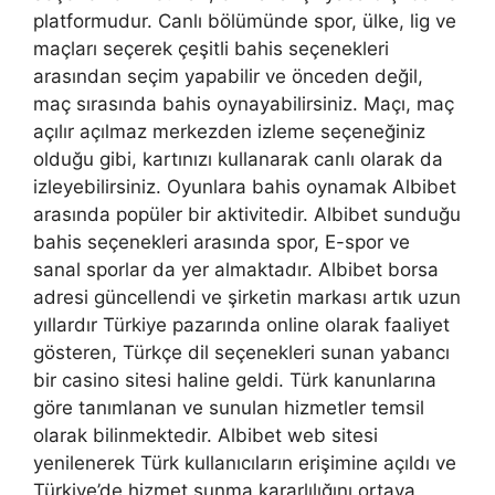
platformudur. Canlı bölümünde spor, ülke, lig ve
maçları seçerek çeşitli bahis seçenekleri
arasından seçim yapabilir ve önceden değil,
maç sırasında bahis oynayabilirsiniz. Maçı, maç
açılır açılmaz merkezden izleme seçeneğiniz
olduğu gibi, kartınızı kullanarak canlı olarak da
izleyebilirsiniz. Oyunlara bahis oynamak Albibet
arasında popüler bir aktivitedir. Albibet sunduğu
bahis seçenekleri arasında spor, E-spor ve
sanal sporlar da yer almaktadır. Albibet borsa
adresi güncellendi ve şirketin markası artık uzun
yıllardır Türkiye pazarında online olarak faaliyet
gösteren, Türkçe dil seçenekleri sunan yabancı
bir casino sitesi haline geldi. Türk kanunlarına
göre tanımlanan ve sunulan hizmetler temsil
olarak bilinmektedir. Albibet web sitesi
yenilenerek Türk kullanıcıların erişimine açıldı ve
Türkiye’de hizmet sunma kararlılığını ortaya