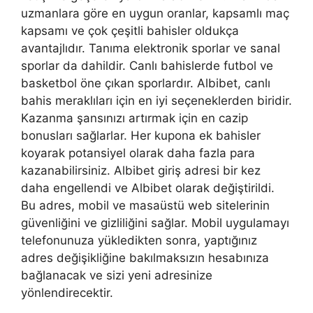
uzmanlara göre en uygun oranlar, kapsamlı maç
kapsamı ve çok çeşitli bahisler oldukça
avantajlıdır. Tanıma elektronik sporlar ve sanal
sporlar da dahildir. Canlı bahislerde futbol ve
basketbol öne çıkan sporlardır. Albibet, canlı
bahis meraklıları için en iyi seçeneklerden biridir.
Kazanma şansınızı artırmak için en cazip
bonusları sağlarlar. Her kupona ek bahisler
koyarak potansiyel olarak daha fazla para
kazanabilirsiniz. Albibet giriş adresi bir kez
daha engellendi ve Albibet olarak değiştirildi.
Bu adres, mobil ve masaüstü web sitelerinin
güvenliğini ve gizliliğini sağlar. Mobil uygulamayı
telefonunuza yükledikten sonra, yaptığınız
adres değişikliğine bakılmaksızın hesabınıza
bağlanacak ve sizi yeni adresinize
yönlendirecektir.