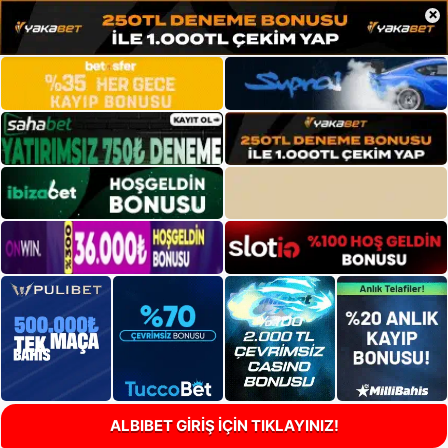
×
ALBIBET GİRİŞ İÇİN TIKLAYINIZ!