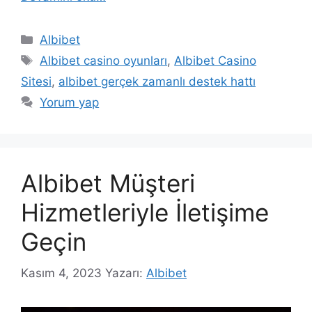
Kategoriler
Albibet
Etiketler
Albibet casino oyunları
,
Albibet Casino
Sitesi
,
albibet gerçek zamanlı destek hattı
Yorum yap
Albibet Müşteri
Hizmetleriyle İletişime
Geçin
Kasım 4, 2023
Yazarı:
Albibet