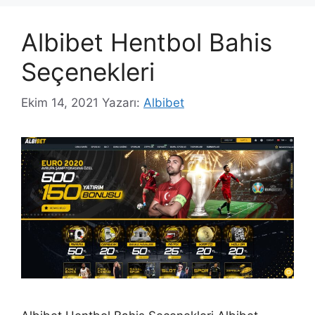
Albibet Hentbol Bahis
Seçenekleri
Ekim 14, 2021
Yazarı:
Albibet