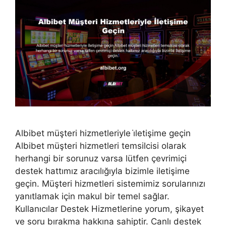
Albibet müşteri hizmetleriyle i̇letişime geçin
Albibet müşteri hizmetleri temsilcisi olarak
herhangi bir sorunuz varsa lütfen çevrimiçi
destek hattımız aracılığıyla bizimle iletişime
geçin. Müşteri hizmetleri sistemimiz sorularınızı
yanıtlamak için makul bir temel sağlar.
Kullanıcılar Destek Hizmetlerine yorum, şikayet
ve soru bırakma hakkına sahiptir. Canlı destek