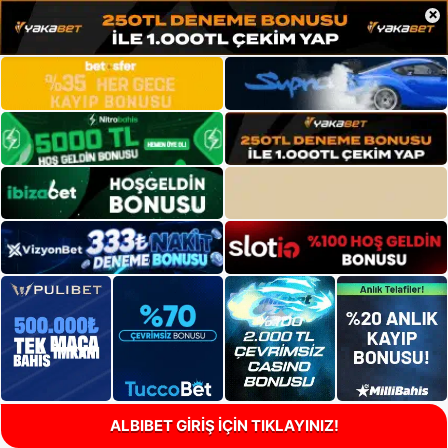
×
ALBIBET GİRİŞ İÇİN TIKLAYINIZ!