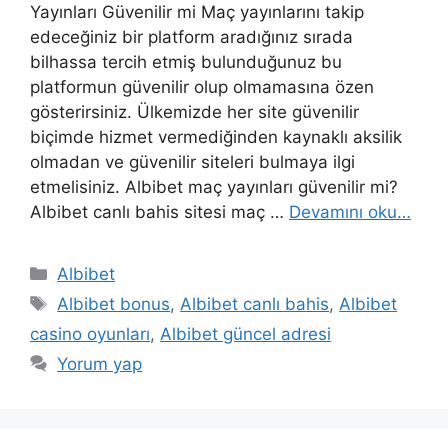
Yayınları Güvenilir mi Maç yayınlarını takip
edeceğiniz bir platform aradığınız sırada
bilhassa tercih etmiş bulunduğunuz bu
platformun güvenilir olup olmamasına özen
gösterirsiniz. Ülkemizde her site güvenilir
biçimde hizmet vermediğinden kaynaklı aksilik
olmadan ve güvenilir siteleri bulmaya ilgi
etmelisiniz. Albibet maç yayınları güvenilir mi?
Albibet canlı bahis sitesi maç …
Devamını oku…
Kategoriler
Albibet
Etiketler
Albibet bonus
,
Albibet canlı bahis
,
Albibet
casino oyunları
,
Albibet güncel adresi
Yorum yap