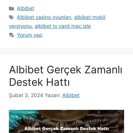
Kategoriler
Albibet
Etiketler
Albibet casino oyunları
,
albibet mobil
versiyonu
,
albibet tv canli maç izle
Yorum yap
Albibet Gerçek Zamanlı
Destek Hattı
Şubat 3, 2024
Yazarı:
Albibet