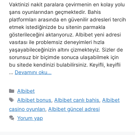
Vaktinizi nakit paralara çevirmenin en kolay yolu
şans oyunlarından geçmektedir. Bahis
platformları arasında en güvenilir adresleri tercih
etmek istediğinizde bu sitenin parmakla
gösterileceğini aktarıyoruz. Albibet yeni adresi
vasıtası ile problemsiz deneyimleri hızla
yaşayabileceğinizin altını çizmekteyiz. Sizler de
sorunsuz bir biçimde sonuca ulaşabilmek için
bu sitede kendinizi bulabilirsiniz. Keyifli, keyifli
…
Devamını oku…
Kategoriler
Albibet
Etiketler
Albibet bonus
,
Albibet canlı bahis
,
Albibet
casino oyunları
,
Albibet güncel adresi
Yorum yap