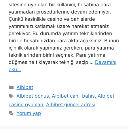
sitesine üye olan bir kullanıcı, hesabına para
yatırmadan prosedürlerine devam edemiyor.
Çünkü kesinlikle casino ve bahislerde
yatırımınızı katlamak üzere hareket etmeniz
gerekiyor. Bu durumda yatırım tekniklerinden
biri ile hesabınızdan para aktaracaksınız. Bunun
için ilk olarak yapmanız gereken, para yatırma
tekniklerinden birini seçmek. Para yatırma
düğmesine tıklayarak tekniği seçip …
Devamını
oku…
Kategoriler
Albibet
Etiketler
Albibet bonus
,
Albibet canlı bahis
,
Albibet
casino oyunları
,
Albibet güncel adresi
Yorum yap