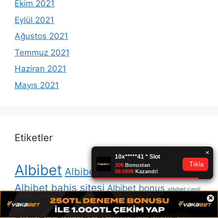
Ekim 2021
Eylül 2021
Ağustos 2021
Temmuz 2021
Haziran 2021
Mayıs 2021
Etiketler
Albibet
Albibet adresi
Albibet bahis
Albibet bahis sitesi
Albibet bonus
albibet canli
×
Albibet canlı bahis
Albibet canlı casino
Albibet canlı destek
Albibet canlı maç