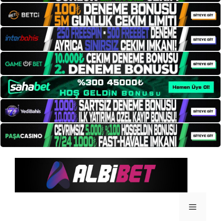
İçeriğe
atla
Menü