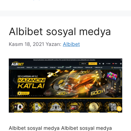
Albibet sosyal medya
Kasım 18, 2021
Yazarı:
Albibet
Albibet sosyal medya Albibet sosyal medya