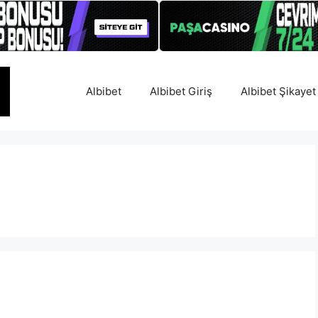
Albibet
Albibet Giriş
Albibet Şikayet