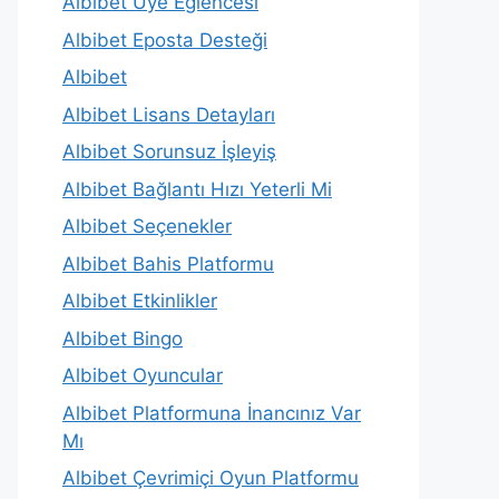
Albibet Üye Eğlencesi
Albibet Eposta Desteği
Albibet
Albibet Lisans Detayları
Albibet Sorunsuz İşleyiş
Albibet Bağlantı Hızı Yeterli Mi
Albibet Seçenekler
Albibet Bahis Platformu
Albibet Etkinlikler
Albibet Bingo
Albibet Oyuncular
Albibet Platformuna İnancınız Var
Mı
Albibet Çevrimiçi Oyun Platformu