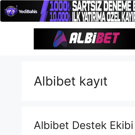
İçeriğe
atla
Albibet kayıt
Albibet Destek Ekibi