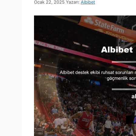
Ocak 22, 2025
Yazarı:
Albibet