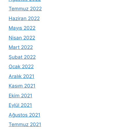
Temmuz 2022
Haziran 2022
Mayıs 2022
Nisan 2022
Mart 2022
Şubat 2022
Ocak 2022
Aralık 2021
Kasım 2021
Ekim 2021
Eylül 2021
Ağustos 2021
Temmuz 2021