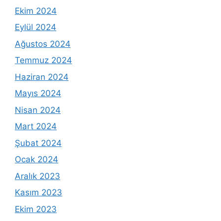
Ekim 2024
Eylül 2024
Ağustos 2024
Temmuz 2024
Haziran 2024
Mayıs 2024
Nisan 2024
Mart 2024
Şubat 2024
Ocak 2024
Aralık 2023
Kasım 2023
Ekim 2023