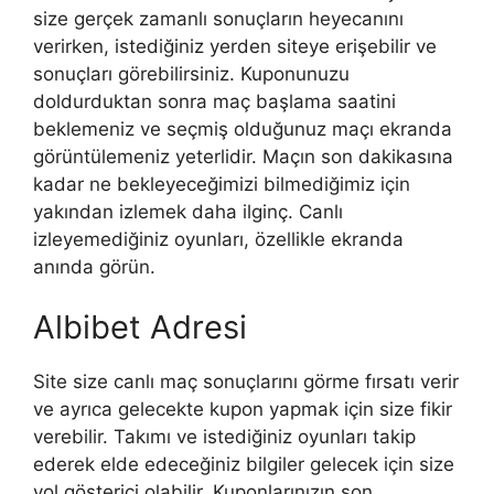
size gerçek zamanlı sonuçların heyecanını
verirken, istediğiniz yerden siteye erişebilir ve
sonuçları görebilirsiniz. Kuponunuzu
doldurduktan sonra maç başlama saatini
beklemeniz ve seçmiş olduğunuz maçı ekranda
görüntülemeniz yeterlidir. Maçın son dakikasına
kadar ne bekleyeceğimizi bilmediğimiz için
yakından izlemek daha ilginç. Canlı
izleyemediğiniz oyunları, özellikle ekranda
anında görün.
Albibet Adresi
Site size canlı maç sonuçlarını görme fırsatı verir
ve ayrıca gelecekte kupon yapmak için size fikir
verebilir. Takımı ve istediğiniz oyunları takip
ederek elde edeceğiniz bilgiler gelecek için size
yol gösterici olabilir. Kuponlarınızın son