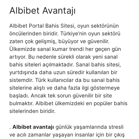
Albibet Avantajı
Albibet Portal Bahis Sitesi, oyun sektörünün
öncülerinden biridir. Türkiye’nin oyun sektörü
zaten çok gelişmiş, büyüyor ve güvenilir.
Ülkemizde sanal kumar trendi her geçen gün
artıyor. Bu nedenle sürekli olarak yeni sanal
bahis siteleri açılmaktadır. Sanal bahis sitesi,
yurtdışında daha uzun süredir kullanılan bir
sistemdir. Türk kullanıcılar da bu sanal bahis
sitelerine alıştı ve daha fazla ilgi göstermeye
başladı. Ancak tek sorun güvenilir bir site
bulmaktır. Albibet ülkemizdeki en popüler bahis
sitelerinden biridir.
.
Albibet avantajı
günlük yaşamlarında stresli
ve acılı zamanlar yaşayan insanlar için bir çıkış