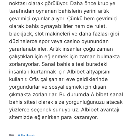
noktası olarak görülüyor. Daha önce krupiye
tarafından oynanan bahislerin yerini artık
çevrimiçi oyunlar alıyor. Çünkü hem çevrimiçi
olarak bahis oynayabilirler hem de rulet,
blackjack, slot makineleri ve daha fazlası gibi
düzinelerce spor veya casino oyunundan
yararlanabilirler. Artık insanlar çoğu zaman
çalıştıkları için eğlenmek için zaman bulmakta
zorlanıyorlar. Sanal bahis sitesi buradaki
insanları kurtarmak için Albibet altyapısını
kullanır. Ofis çalışanları eve geldiklerinde
yorgundurlar ve sosyalleşmek için dışarı
çıkmakta zorlanırlar. Bu durumda Albibet sanal
bahis sitesi olarak size yorgunluğunuzu atacak
yüzlerce seçenek sunuyoruz. Albibet avantajı
sitemizde eğlenirken para kazanıyor.
Kategoriler
Albibet