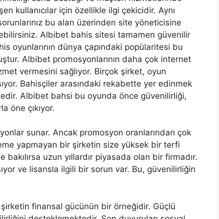
 kullanıcılar için özellikle ilgi çekicidir. Aynı
orunlarınız bu alan üzerinden site yöneticisine
özebilirsiniz. Albibet bahis sitesi tamamen güvenilir
bahis oyunlarının dünya çapındaki popülaritesi bu
ştur. Albibet promosyonlarının daha çok internet
met vermesini sağlıyor. Birçok şirket, oyun
şıyor. Bahisçiler arasındaki rekabette yer edinmek
dir. Albibet bahsi bu oyunda önce güvenilirliği,
a öne çıkıyor.
osyonlar sunar. Ancak promosyon oranlarından çok
deme yapmayan bir şirketin size yüksek bir terfi
e bakılırsa uzun yıllardır piyasada olan bir firmadır.
şıyor ve lisansla ilgili bir sorun var. Bu, güvenilirliğin
 şirketin finansal gücünün bir örneğidir. Güçlü
ilirliğini desteklemektedir. Son duyuruları sosyal