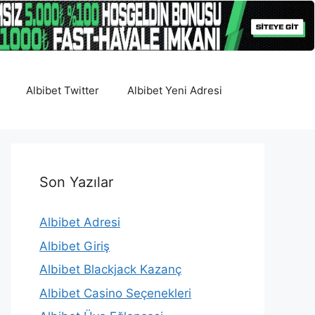
Albibet Twitter
Albibet Yeni Adresi
Son Yazılar
Albibet Adresi
Albibet Giriş
Albibet Blackjack Kazanç
Albibet Casino Seçenekleri