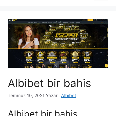
Albibet bir bahis
Temmuz 10, 2021
Yazarı:
Albibet
Albibet bir bahis