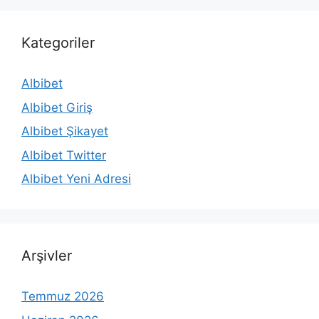
Kategoriler
Albibet
Albibet Giriş
Albibet Şikayet
Albibet Twitter
Albibet Yeni Adresi
Arşivler
Temmuz 2026