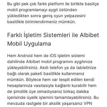
Bu gibi pek çok farklı platform ile birlikte basitçe
mobil programlamayı aygıt üstünden
yükledikten sonra geniş oyun yelpazesini
basitlikle birimlendirmeniz mümkün.
Farklı İşletim Sistemleri ile Albibet
Mobil Uygulama
Hem Android hem de iOS işletim sistemi
dahilinde Albibet mobil programını aygıtınıza
yükleyebilirsiniz. Akıllı telefon ya da tabletinize
bağlı olarak paketi basitlikle kullanmanız
mümkün. Böylece hem var tespit edilen kendi
hesaplarınıza vasıtasıyla bağlantı kurabilir hem
de şimdilik üye olmadıysanız birkaç dakika
içerisinde üyelik işlemini tamamlayabilirsiniz. Bu
mevzuda rastgele bir aksilik yaşarsanız VPN