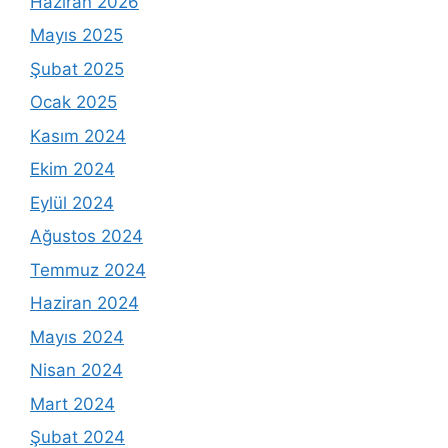
Haziran 2026
Mayıs 2025
Şubat 2025
Ocak 2025
Kasım 2024
Ekim 2024
Eylül 2024
Ağustos 2024
Temmuz 2024
Haziran 2024
Mayıs 2024
Nisan 2024
Mart 2024
Şubat 2024