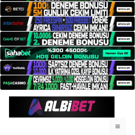
İçeriğe
atla
Menü