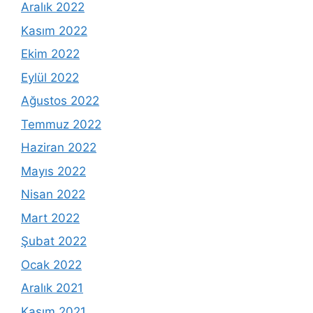
Aralık 2022
Kasım 2022
Ekim 2022
Eylül 2022
Ağustos 2022
Temmuz 2022
Haziran 2022
Mayıs 2022
Nisan 2022
Mart 2022
Şubat 2022
Ocak 2022
Aralık 2021
Kasım 2021