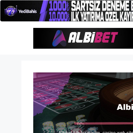
İçeriğe
atla