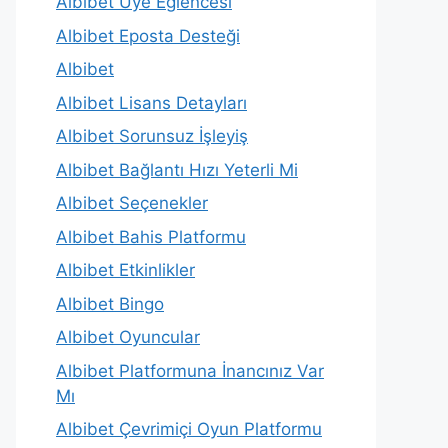
Albibet Üye Eğlencesi
Albibet Eposta Desteği
Albibet
Albibet Lisans Detayları
Albibet Sorunsuz İşleyiş
Albibet Bağlantı Hızı Yeterli Mi
Albibet Seçenekler
Albibet Bahis Platformu
Albibet Etkinlikler
Albibet Bingo
Albibet Oyuncular
Albibet Platformuna İnancınız Var
Mı
Albibet Çevrimiçi Oyun Platformu