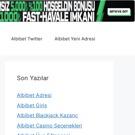
Albibet Twitter
Albibet Yeni Adresi
Son Yazılar
Albibet Adresi
Albibet Giriş
Albibet Blackjack Kazanç
Albibet Casino Seçenekleri