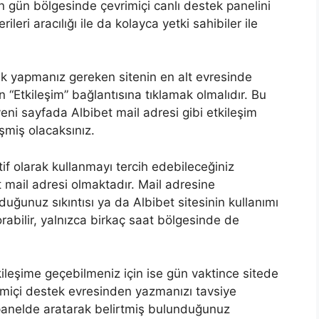
in gün bölgesinde çevrimiçi canlı destek panelini
ileri aracılığı ile da kolayca yetki sahibiler ile
tek yapmanız gereken sitenin en alt evresinde
n “Etkileşim” bağlantısına tıklamak olmalıdır. Bu
yeni sayfada Albibet mail adresi gibi etkileşim
işmiş olacaksınız.
ktif olarak kullanmayı tercih edebileceğiniz
t mail adresi olmaktadır. Mail adresine
uğunuz sıkıntısı ya da Albibet sitesinin kullanımı
sorabilir, yalnızca birkaç saat bölgesinde de
tkileşime geçebilmeniz için ise gün vaktince sitede
rimiçi destek evresinden yazmanızı tavsiye
 panelde aratarak belirtmiş bulunduğunuz