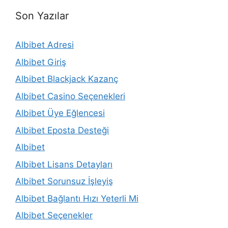
Son Yazılar
Albibet Adresi
Albibet Giriş
Albibet Blackjack Kazanç
Albibet Casino Seçenekleri
Albibet Üye Eğlencesi
Albibet Eposta Desteği
Albibet
Albibet Lisans Detayları
Albibet Sorunsuz İşleyiş
Albibet Bağlantı Hızı Yeterli Mi
Albibet Seçenekler