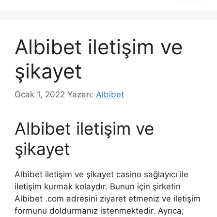
Albibet iletişim ve
şikayet
Ocak 1, 2022
Yazarı:
Albibet
Albibet iletişim ve
şikayet
Albibet iletişim ve şikayet casino sağlayıcı ile
iletişim kurmak kolaydır. Bunun için şirketin
Albibet .com adresini ziyaret etmeniz ve iletişim
formunu doldurmanız istenmektedir. Ayrıca;