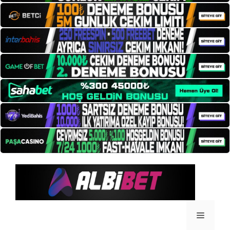
İçeriğe
atla
Menü