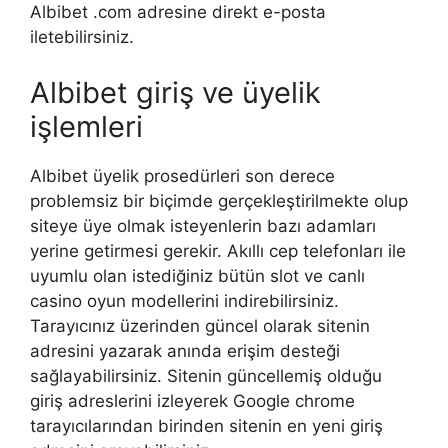
Albibet .com adresine direkt e-posta
iletebilirsiniz.
Albibet giriş ve üyelik
işlemleri
Albibet üyelik prosedürleri son derece
problemsiz bir biçimde gerçekleştirilmekte olup
siteye üye olmak isteyenlerin bazı adamları
yerine getirmesi gerekir. Akıllı cep telefonları ile
uyumlu olan istediğiniz bütün slot ve canlı
casino oyun modellerini indirebilirsiniz.
Tarayıcınız üzerinden güncel olarak sitenin
adresini yazarak anında erişim desteği
sağlayabilirsiniz. Sitenin güncellemiş olduğu
giriş adreslerini izleyerek Google chrome
tarayıcılarından birinden sitenin en yeni giriş