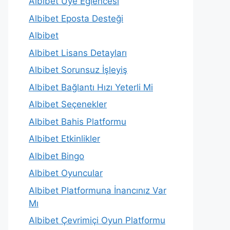
Albibet Üye Eğlencesi
Albibet Eposta Desteği
Albibet
Albibet Lisans Detayları
Albibet Sorunsuz İşleyiş
Albibet Bağlantı Hızı Yeterli Mi
Albibet Seçenekler
Albibet Bahis Platformu
Albibet Etkinlikler
Albibet Bingo
Albibet Oyuncular
Albibet Platformuna İnancınız Var
Mı
Albibet Çevrimiçi Oyun Platformu