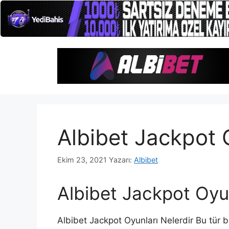
İçeriğe
atla
Albibet Jackpot 
Ekim 23, 2021
Yazarı:
Albibet
Albibet Jackpot Oyun
Albibet Jackpot Oyunları Nelerdir Bu tür ba