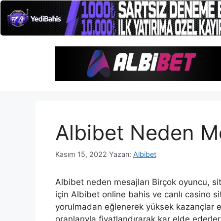
İçeriğe
atla
Albibet Neden Me
Kasım 15, 2022
Yazarı:
Albibet
Albibet neden mesajları Birçok oyuncu, s
için Albibet online bahis ve canlı casino s
yorulmadan eğlenerek yüksek kazançlar eld
oranlarıyla fiyatlandırarak kar elde ederler