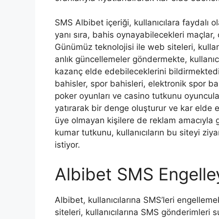
SMS Albibet içeriği, kullanıcılara faydalı o
yanı sıra, bahis oynayabilecekleri maçlar, 
Günümüz teknolojisi ile web siteleri, kulla
anlık güncellemeler göndermekte, kullanıcıl
kazanç elde edebileceklerini bildirmektedir
bahisler, spor bahisleri, elektronik spor ba
poker oyunları ve casino tutkunu oyuncula
yatırarak bir denge oluşturur ve kar elde 
üye olmayan kişilere de reklam amacıyla g
kumar tutkunu, kullanıcıların bu siteyi zi
istiyor.
Albibet SMS Engelley
Albibet, kullanıcılarına SMS’leri engellemek
siteleri, kullanıcılarına SMS gönderimleri 