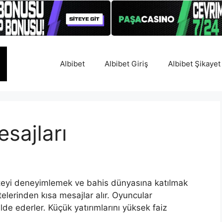
Albibet
Albibet Giriş
Albibet Şikayet
sajları
iteyi deneyimlemek ve bahis dünyasına katılmak
itelerinden kısa mesajlar alır. Oyuncular
e ederler. Küçük yatırımlarını yüksek faiz
.