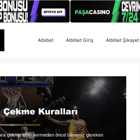
Albibet
Albibet Giriş
Albibet Şikayet