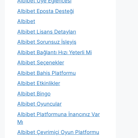
Albibet Üye Eğlencesi
Albibet Eposta Desteği
Albibet
Albibet Lisans Detayları
Albibet Sorunsuz İşleyiş
Albibet Bağlantı Hızı Yeterli Mi
Albibet Seçenekler
Albibet Bahis Platformu
Albibet Etkinlikler
Albibet Bingo
Albibet Oyuncular
Albibet Platformuna İnancınız Var
Mı
Albibet Çevrimiçi Oyun Platformu