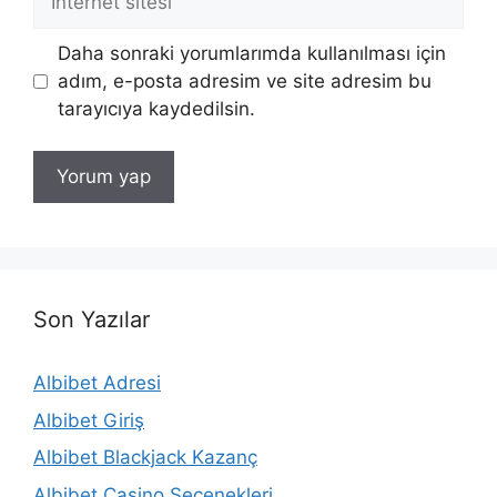
sitesi
Daha sonraki yorumlarımda kullanılması için
adım, e-posta adresim ve site adresim bu
tarayıcıya kaydedilsin.
Son Yazılar
Albibet Adresi
Albibet Giriş
Albibet Blackjack Kazanç
Albibet Casino Seçenekleri