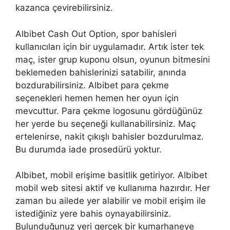
kazanca çevirebilirsiniz.
Albibet Cash Out Option, spor bahisleri
kullanıcıları için bir uygulamadır. Artık ister tek
maç, ister grup kuponu olsun, oyunun bitmesini
beklemeden bahislerinizi satabilir, anında
bozdurabilirsiniz. Albibet para çekme
seçenekleri hemen hemen her oyun için
mevcuttur. Para çekme logosunu gördüğünüz
her yerde bu seçeneği kullanabilirsiniz. Maç
ertelenirse, nakit çıkışlı bahisler bozdurulmaz.
Bu durumda iade prosedürü yoktur.
Albibet, mobil erişime basitlik getiriyor. Albibet
mobil web sitesi aktif ve kullanıma hazırdır. Her
zaman bu ailede yer alabilir ve mobil erişim ile
istediğiniz yere bahis oynayabilirsiniz.
Bulunduğunuz yeri gerçek bir kumarhaneye