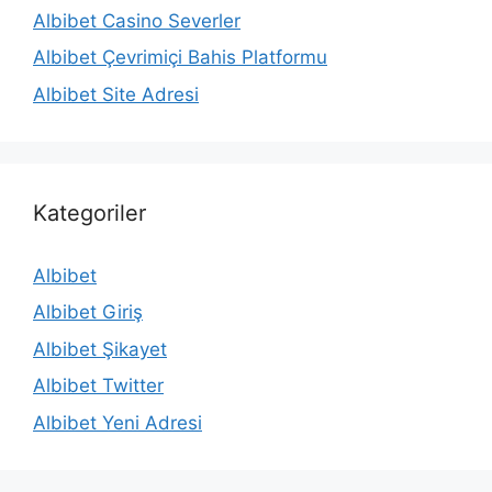
Albibet Casino Severler
Albibet Çevrimiçi Bahis Platformu
Albibet Site Adresi
Kategoriler
Albibet
Albibet Giriş
Albibet Şikayet
Albibet Twitter
Albibet Yeni Adresi