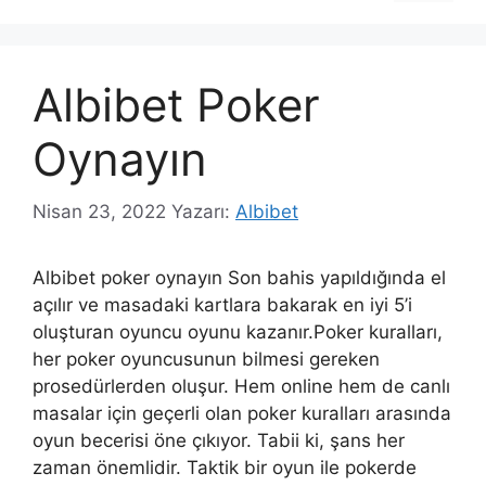
Albibet Poker
Oynayın
Nisan 23, 2022
Yazarı:
Albibet
Albibet poker oynayın Son bahis yapıldığında el
açılır ve masadaki kartlara bakarak en iyi 5’i
oluşturan oyuncu oyunu kazanır.Poker kuralları,
her poker oyuncusunun bilmesi gereken
prosedürlerden oluşur. Hem online hem de canlı
masalar için geçerli olan poker kuralları arasında
oyun becerisi öne çıkıyor. Tabii ki, şans her
zaman önemlidir. Taktik bir oyun ile pokerde