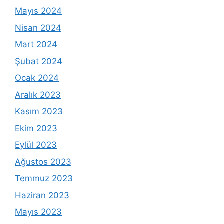
Mayıs 2024
Nisan 2024
Mart 2024
Şubat 2024
Ocak 2024
Aralık 2023
Kasım 2023
Ekim 2023
Eylül 2023
Ağustos 2023
Temmuz 2023
Haziran 2023
Mayıs 2023