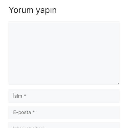
Yorum yapın
Yorum
İsim
E-
posta
İnternet