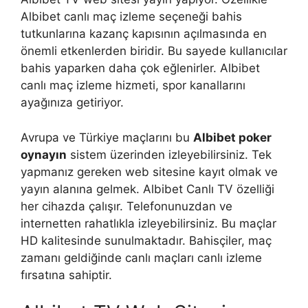
Albibet canlı maç izleme seçeneği bahis
tutkunlarına kazanç kapısının açılmasında en
önemli etkenlerden biridir. Bu sayede kullanıcılar
bahis yaparken daha çok eğlenirler. Albibet
canlı maç izleme hizmeti, spor kanallarını
ayağınıza getiriyor.
Avrupa ve Türkiye maçlarını bu
Albibet poker
oynayın
sistem üzerinden izleyebilirsiniz. Tek
yapmanız gereken web sitesine kayıt olmak ve
yayın alanına gelmek. Albibet Canlı TV özelliği
her cihazda çalışır. Telefonunuzdan ve
internetten rahatlıkla izleyebilirsiniz. Bu maçlar
HD kalitesinde sunulmaktadır. Bahisçiler, maç
zamanı geldiğinde canlı maçları canlı izleme
fırsatına sahiptir.