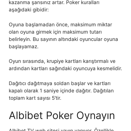
kazanma şansınız artar. Poker kuralları
aşağıdaki gibidir:
Oyuna başlamadan önce, maksimum miktar
olan oyuna girmek için maksimum tutarı
belirleyin. Bu sayının altındaki oyuncular oyuna
başlayamaz.
Oyun sırasında, krupiye kartları karıştırmalı ve
ardından kartları sağındaki oyuncuya kesmelidir.
Dağıtıcı dağıtmaya soldan başlar ve kartları
kapalı olarak 1 saniye içinde dağıtır. Dağıtılan
toplam kart sayısı 5’tir.
Albibet Poker Oynayın
Albibet TV web sitesi yayın yapıyor. Özellikle