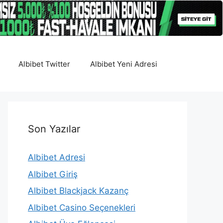
Albibet Twitter
Albibet Yeni Adresi
Son Yazılar
Albibet Adresi
Albibet Giriş
Albibet Blackjack Kazanç
Albibet Casino Seçenekleri