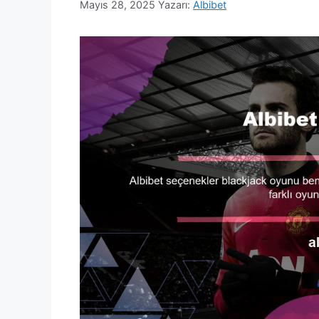
Mayıs 28, 2025
Yazarı:
Albibet