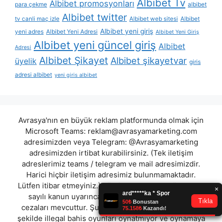
Albibet Tv
Albibet promosyonları
para çekme
albibet
Albibet twitter
tv canli maç izle
Albibet web sitesi
Albibet
Albibet yeni giriş
yeni adres
Albibet Yeni Adresi
Albibet Yeni Giriş
Albibet yeni güncel giriş
Albibet
Adresi
Albibet Şikayet
Albibet şikayetvar
üyelik
giris
adresi albibet
yeni giris albibet
Avrasya'nın en büyük reklam platformunda olmak için
Microsoft Teams:
reklam@avrasyamarketing.com
adresimizden veya Telegram: @Avrasyamarketing
adresimizden irtibat kurabilirsiniz. (Tek iletişim
adreslerimiz teams / telegram ve mail adresimizdir.
Harici hiçbir iletişim adresimiz bulunmamaktadır.
Lütfen itibar etmeyiniz.) Türkiye yasalarına göre 7258
sayılı kanun uyarınca yasa dışı bahis oynamanın
cezaları mevcuttur. Şu an bulunduğunuz site hiç bir
şekilde illegal bahis oyunları oynatmıyor ve oynamaya