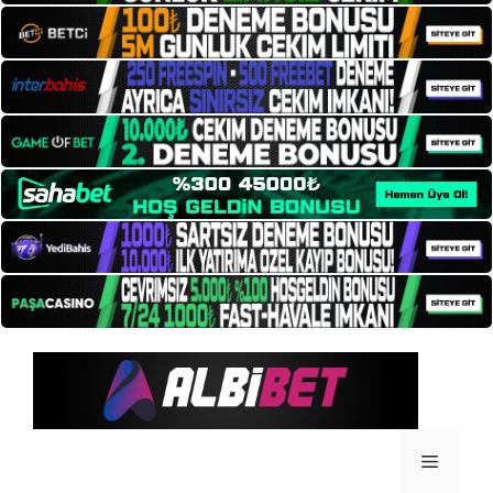
İçeriğe
atla
Menü