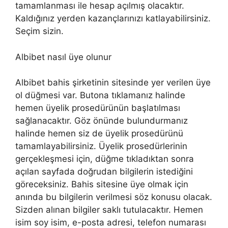
tamamlanması ile hesap açılmış olacaktır.
Kaldığınız yerden kazançlarınızı katlayabilirsiniz.
Seçim sizin.
Albibet nasıl üye olunur
Albibet bahis şirketinin sitesinde yer verilen üye
ol düğmesi var. Butona tıklamanız halinde
hemen üyelik prosedürünün başlatılması
sağlanacaktır. Göz önünde bulundurmanız
halinde hemen siz de üyelik prosedürünü
tamamlayabilirsiniz. Üyelik prosedürlerinin
gerçekleşmesi için, düğme tıkladıktan sonra
açılan sayfada doğrudan bilgilerin istediğini
göreceksiniz. Bahis sitesine üye olmak için
anında bu bilgilerin verilmesi söz konusu olacak.
Sizden alınan bilgiler saklı tutulacaktır. Hemen
isim soy isim, e-posta adresi, telefon numarası