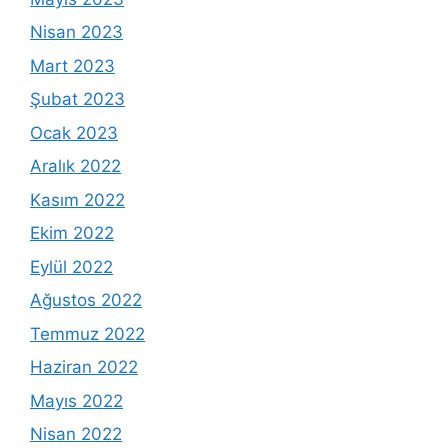
Nisan 2023
Mart 2023
Şubat 2023
Ocak 2023
Aralık 2022
Kasım 2022
Ekim 2022
Eylül 2022
Ağustos 2022
Temmuz 2022
Haziran 2022
Mayıs 2022
Nisan 2022