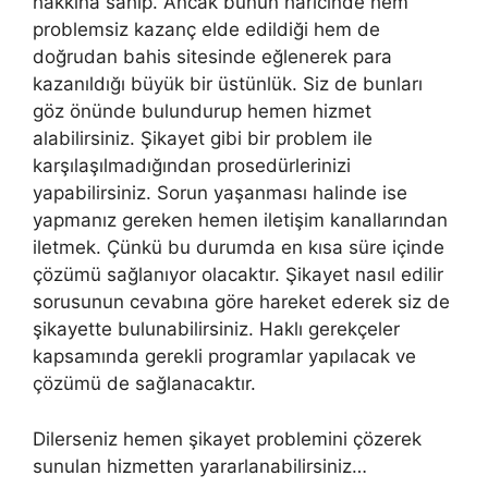
hakkına sahip. Ancak bunun haricinde hem
problemsiz kazanç elde edildiği hem de
doğrudan bahis sitesinde eğlenerek para
kazanıldığı büyük bir üstünlük. Siz de bunları
göz önünde bulundurup hemen hizmet
alabilirsiniz. Şikayet gibi bir problem ile
karşılaşılmadığından prosedürlerinizi
yapabilirsiniz. Sorun yaşanması halinde ise
yapmanız gereken hemen iletişim kanallarından
iletmek. Çünkü bu durumda en kısa süre içinde
çözümü sağlanıyor olacaktır. Şikayet nasıl edilir
sorusunun cevabına göre hareket ederek siz de
şikayette bulunabilirsiniz. Haklı gerekçeler
kapsamında gerekli programlar yapılacak ve
çözümü de sağlanacaktır.
Dilerseniz hemen şikayet problemini çözerek
sunulan hizmetten yararlanabilirsiniz…