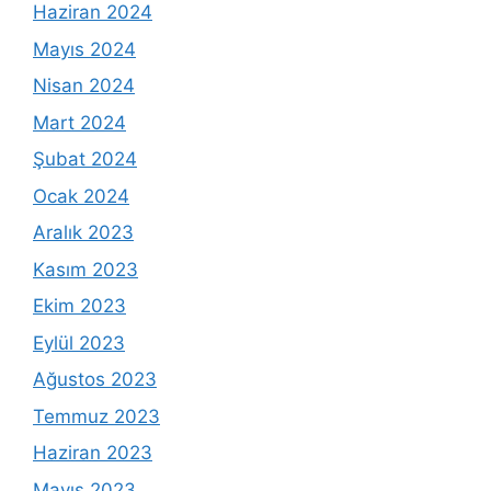
Haziran 2024
Mayıs 2024
Nisan 2024
Mart 2024
Şubat 2024
Ocak 2024
Aralık 2023
Kasım 2023
Ekim 2023
Eylül 2023
Ağustos 2023
Temmuz 2023
Haziran 2023
Mayıs 2023