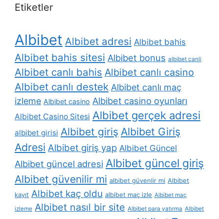
Etiketler
Albibet
Albibet adresi
Albibet bahis
Albibet bahis sitesi
Albibet bonus
albibet canli
Albibet canlı bahis
Albibet canlı casino
Albibet canlı destek
Albibet canlı maç
Albibet casino oyunları
izleme
Albibet casino
Albibet gerçek adresi
Albibet Casino Sitesi
Albibet Giriş
Albibet giriş
albibet girisi
Adresi
Albibet giriş yap
Albibet Güncel
Albibet güncel giriş
Albibet güncel adresi
Albibet güvenilir mi
albibet güvenlir mi
Albibet
Albibet kaç oldu
kayıt
albibet maç izle
Albibet maç
Albibet nasıl bir site
izleme
Albibet para yatırma
Albibet