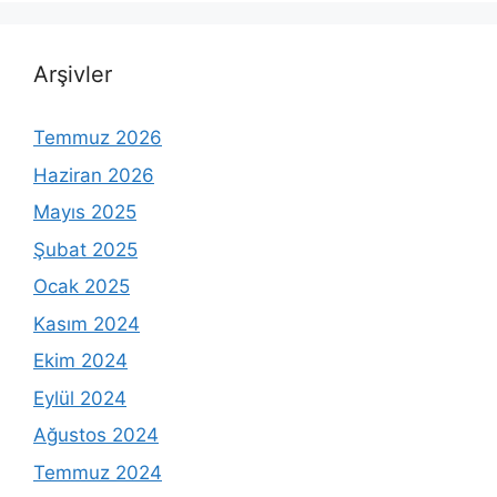
Arşivler
Temmuz 2026
Haziran 2026
Mayıs 2025
Şubat 2025
Ocak 2025
Kasım 2024
Ekim 2024
Eylül 2024
Ağustos 2024
Temmuz 2024