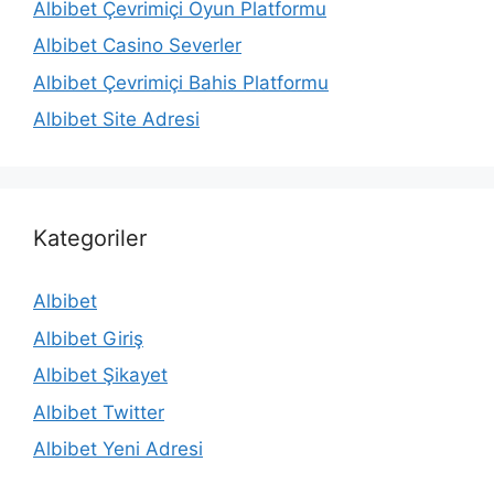
Albibet Çevrimiçi Oyun Platformu
Albibet Casino Severler
Albibet Çevrimiçi Bahis Platformu
Albibet Site Adresi
Kategoriler
Albibet
Albibet Giriş
Albibet Şikayet
Albibet Twitter
Albibet Yeni Adresi