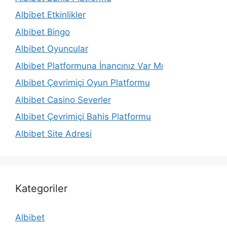
Albibet Etkinlikler
Albibet Bingo
Albibet Oyuncular
Albibet Platformuna İnancınız Var Mı
Albibet Çevrimiçi Oyun Platformu
Albibet Casino Severler
Albibet Çevrimiçi Bahis Platformu
Albibet Site Adresi
Kategoriler
Albibet