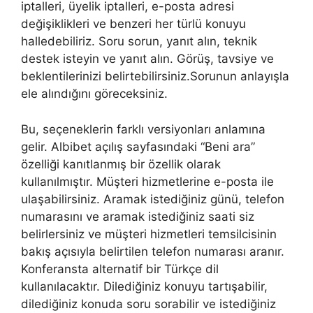
iptalleri, üyelik iptalleri, e-posta adresi
değişiklikleri ve benzeri her türlü konuyu
halledebiliriz. Soru sorun, yanıt alın, teknik
destek isteyin ve yanıt alın. Görüş, tavsiye ve
beklentilerinizi belirtebilirsiniz.Sorunun anlayışla
ele alındığını göreceksiniz.
Bu, seçeneklerin farklı versiyonları anlamına
gelir. Albibet açılış sayfasındaki “Beni ara”
özelliği kanıtlanmış bir özellik olarak
kullanılmıştır. Müşteri hizmetlerine e-posta ile
ulaşabilirsiniz. Aramak istediğiniz günü, telefon
numarasını ve aramak istediğiniz saati siz
belirlersiniz ve müşteri hizmetleri temsilcisinin
bakış açısıyla belirtilen telefon numarası aranır.
Konferansta alternatif bir Türkçe dil
kullanılacaktır. Dilediğiniz konuyu tartışabilir,
dilediğiniz konuda soru sorabilir ve istediğiniz