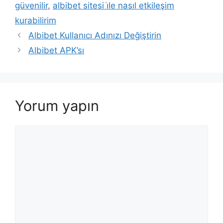
güvenilir
,
albibet sitesi i̇le nasıl etkileşim
kurabilirim
Yazı
Albibet Kullanıcı Adınızı Değiştirin
dolaşımı
Albibet APK’sı
Yorum yapın
Yorum