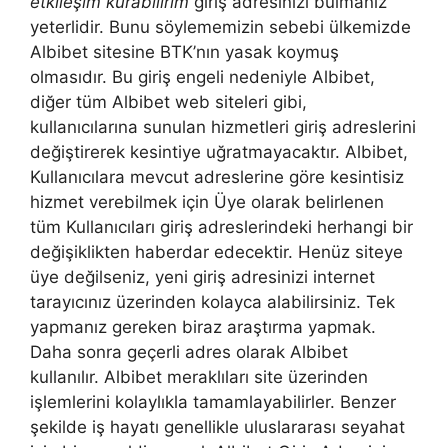
etkileşim kurabilirim
giriş adresinizi bulmanız
yeterlidir. Bunu söylememizin sebebi ülkemizde
Albibet sitesine BTK’nın yasak koymuş
olmasıdır. Bu giriş engeli nedeniyle Albibet,
diğer tüm Albibet web siteleri gibi,
kullanıcılarına sunulan hizmetleri giriş adreslerini
değiştirerek kesintiye uğratmayacaktır. Albibet,
Kullanıcılara mevcut adreslerine göre kesintisiz
hizmet verebilmek için Üye olarak belirlenen
tüm Kullanıcıları giriş adreslerindeki herhangi bir
değişiklikten haberdar edecektir. Henüz siteye
üye değilseniz, yeni giriş adresinizi internet
tarayıcınız üzerinden kolayca alabilirsiniz. Tek
yapmanız gereken biraz araştırma yapmak.
Daha sonra geçerli adres olarak Albibet
kullanılır. Albibet meraklıları site üzerinden
işlemlerini kolaylıkla tamamlayabilirler. Benzer
şekilde iş hayatı genellikle uluslararası seyahat