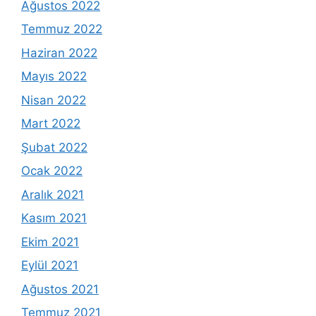
Ağustos 2022
Temmuz 2022
Haziran 2022
Mayıs 2022
Nisan 2022
Mart 2022
Şubat 2022
Ocak 2022
Aralık 2021
Kasım 2021
Ekim 2021
Eylül 2021
Ağustos 2021
Temmuz 2021