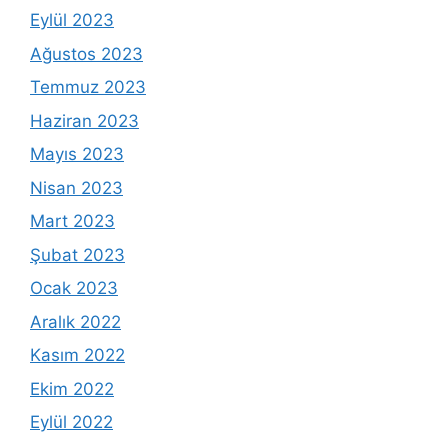
Eylül 2023
Ağustos 2023
Temmuz 2023
Haziran 2023
Mayıs 2023
Nisan 2023
Mart 2023
Şubat 2023
Ocak 2023
Aralık 2022
Kasım 2022
Ekim 2022
Eylül 2022