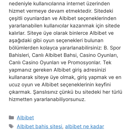
nedeniyle kullanıcılarına internet üzerinden
hizmet vermeye devam etmektedir. Sitedeki
çeşitli oyunlardan ve Albibet seçeneklerinden
yararlanabilen kullanıcılar kazanmak için sitede
kalırlar. Siteye üye olarak binlerce Albibet ve
aşağıdaki gibi oyun seçenekleri bulunan
bölümlerden kolayca yararlanabilirsiniz: B. Spor
Bahisleri, Canlı Albibet Bahsi, Casino Oyunları,
Canlı Casino Oyunları ve Promosyonlar. Tek
yapmanız gereken Albibet giriş adresinizi
kullanarak siteye üye olmak, giriş yapmak ve en
ucuz oyun ve Albibet seçeneklerinin keyfini
çıkarmak. Şanslısınız çünkü bu sitedeki her türlü
hizmetten yararlanabiliyorsunuz.
Kategoriler
Albibet
Etiketler
Albibet bahis sitesi
,
albibet ne kadar