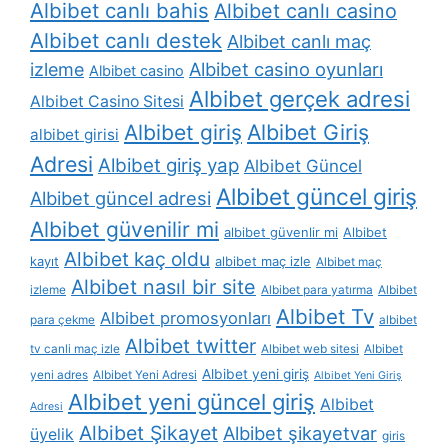
Albibet canlı bahis
Albibet canlı casino
Albibet canlı destek
Albibet canlı maç
Albibet casino oyunları
izleme
Albibet casino
Albibet gerçek adresi
Albibet Casino Sitesi
Albibet Giriş
Albibet giriş
albibet girisi
Adresi
Albibet giriş yap
Albibet Güncel
Albibet güncel giriş
Albibet güncel adresi
Albibet güvenilir mi
albibet güvenlir mi
Albibet
Albibet kaç oldu
kayıt
albibet maç izle
Albibet maç
Albibet nasıl bir site
izleme
Albibet para yatırma
Albibet
Albibet Tv
Albibet promosyonları
para çekme
albibet
Albibet twitter
tv canli maç izle
Albibet web sitesi
Albibet
Albibet yeni giriş
yeni adres
Albibet Yeni Adresi
Albibet Yeni Giriş
Albibet yeni güncel giriş
Albibet
Adresi
Albibet Şikayet
Albibet şikayetvar
üyelik
giris