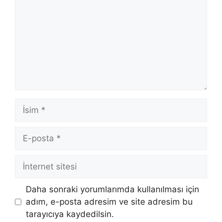
İsim
E-
posta
İnternet
sitesi
Daha sonraki yorumlarımda kullanılması için
adım, e-posta adresim ve site adresim bu
tarayıcıya kaydedilsin.