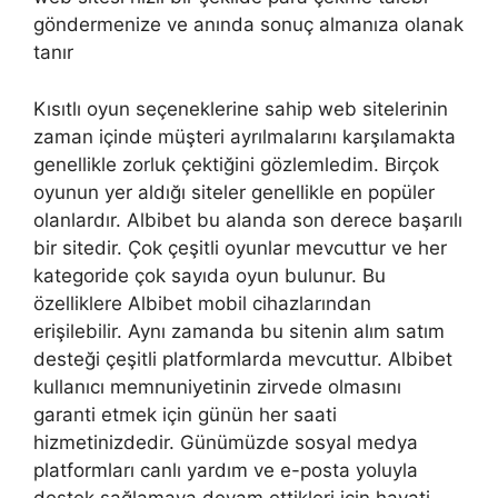
göndermenize ve anında sonuç almanıza olanak
tanır
Kısıtlı oyun seçeneklerine sahip web sitelerinin
zaman içinde müşteri ayrılmalarını karşılamakta
genellikle zorluk çektiğini gözlemledim. Birçok
oyunun yer aldığı siteler genellikle en popüler
olanlardır. Albibet bu alanda son derece başarılı
bir sitedir. Çok çeşitli oyunlar mevcuttur ve her
kategoride çok sayıda oyun bulunur. Bu
özelliklere Albibet mobil cihazlarından
erişilebilir. Aynı zamanda bu sitenin alım satım
desteği çeşitli platformlarda mevcuttur. Albibet
kullanıcı memnuniyetinin zirvede olmasını
garanti etmek için günün her saati
hizmetinizdedir. Günümüzde sosyal medya
platformları canlı yardım ve e-posta yoluyla
destek sağlamaya devam ettikleri için hayati