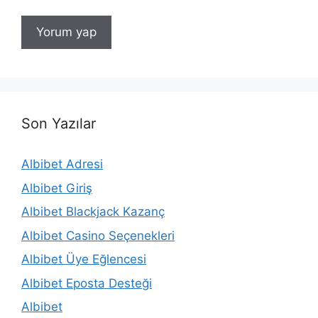
Son Yazılar
Albibet Adresi
Albibet Giriş
Albibet Blackjack Kazanç
Albibet Casino Seçenekleri
Albibet Üye Eğlencesi
Albibet Eposta Desteği
Albibet