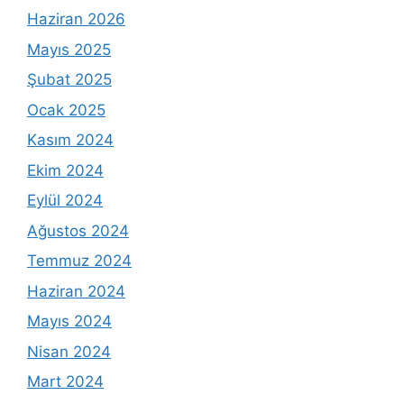
Haziran 2026
Mayıs 2025
Şubat 2025
Ocak 2025
Kasım 2024
Ekim 2024
Eylül 2024
Ağustos 2024
Temmuz 2024
Haziran 2024
Mayıs 2024
Nisan 2024
Mart 2024