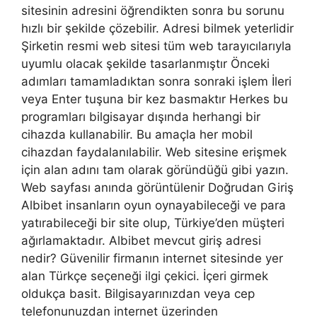
sitesinin adresini öğrendikten sonra bu sorunu
hızlı bir şekilde çözebilir. Adresi bilmek yeterlidir
Şirketin resmi web sitesi tüm web tarayıcılarıyla
uyumlu olacak şekilde tasarlanmıştır Önceki
adımları tamamladıktan sonra sonraki işlem İleri
veya Enter tuşuna bir kez basmaktır Herkes bu
programları bilgisayar dışında herhangi bir
cihazda kullanabilir. Bu amaçla her mobil
cihazdan faydalanılabilir. Web sitesine erişmek
için alan adını tam olarak göründüğü gibi yazın.
Web sayfası anında görüntülenir Doğrudan Giriş
Albibet insanların oyun oynayabileceği ve para
yatırabileceği bir site olup, Türkiye’den müşteri
ağırlamaktadır. Albibet mevcut giriş adresi
nedir? Güvenilir firmanın internet sitesinde yer
alan Türkçe seçeneği ilgi çekici. İçeri girmek
oldukça basit. Bilgisayarınızdan veya cep
telefonunuzdan internet üzerinden