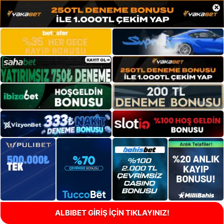
×
ALBIBET GİRİŞ İÇİN TIKLAYINIZ!