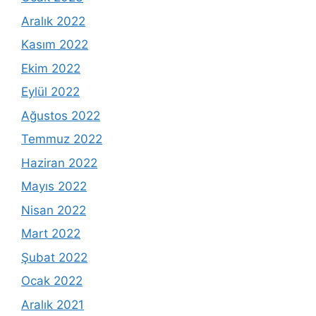
Aralık 2022
Kasım 2022
Ekim 2022
Eylül 2022
Ağustos 2022
Temmuz 2022
Haziran 2022
Mayıs 2022
Nisan 2022
Mart 2022
Şubat 2022
Ocak 2022
Aralık 2021