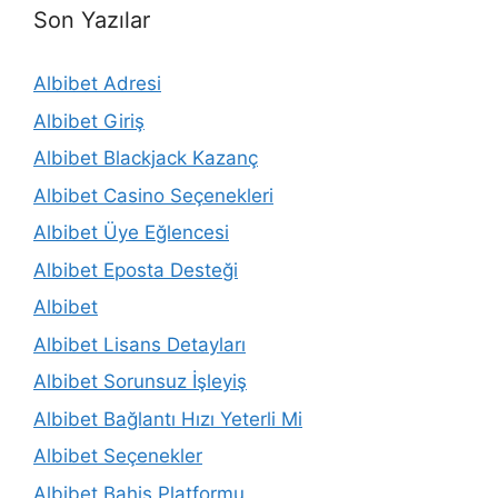
Son Yazılar
Albibet Adresi
Albibet Giriş
Albibet Blackjack Kazanç
Albibet Casino Seçenekleri
Albibet Üye Eğlencesi
Albibet Eposta Desteği
Albibet
Albibet Lisans Detayları
Albibet Sorunsuz İşleyiş
Albibet Bağlantı Hızı Yeterli Mi
Albibet Seçenekler
Albibet Bahis Platformu