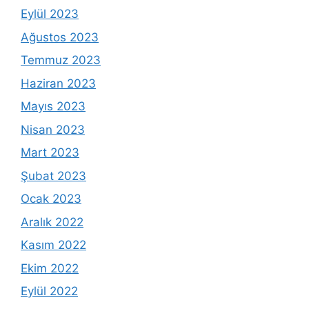
Eylül 2023
Ağustos 2023
Temmuz 2023
Haziran 2023
Mayıs 2023
Nisan 2023
Mart 2023
Şubat 2023
Ocak 2023
Aralık 2022
Kasım 2022
Ekim 2022
Eylül 2022