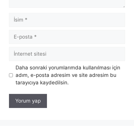
İsim
E-
posta
İnternet
sitesi
Daha sonraki yorumlarımda kullanılması için
adım, e-posta adresim ve site adresim bu
tarayıcıya kaydedilsin.