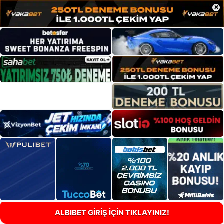
×
ALBIBET GİRİŞ İÇİN TIKLAYINIZ!