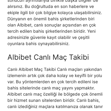
sonucun ayrıntılarıyla birlikte başka bilgiler de
alırsınız. Bu doğrultuda en son haberlere ve
ekiple ilgili bir çok bilgiye kolayca ulaşabilirsiniz.
Dünyanın en önemli bahis şirketlerinden biri
olan Albibet, canlı sonuçlar açısından en çok
tercih edilen bahis şirketlerinden biridir. Yeni
adresinizle güvenle kayıt olabilir ve çeşitli
oyunlara bahis oynayabilirsiniz.
Albibet Canlı Maç Takibi
Canlı Albibet Maç Takibi Canlı maçları yakından
izlemenin artık çok daha kolay ve keyifli bir yolu
var. Bu yöntemlerden en çok tercih edileni ise
bahis sitelerinde canlı maç yayını yapmaktır.
Albibet canlı maç özelliği ile bölgede çok önemli
bir hizmet sunan sitelerden biridir. Canlı bahis,
canlı izlediğiniz maçlara katılmanıza olanak tanır