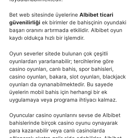
Bet web sitesinde üyelerine
Albibet ticari
güvenilirliği
ek birimler de bahisçinin oyundaki
başarı oranını artırmada etkilidir. Albibet oyun
kaydı oldukça hızlı bir işlemdir.
Oyun severler sitede bulunan çok çeşitli
oyunlardan yararlanabilir; tercihlerine göre
casino oyunları, canlı bahis, spor bahisleri,
casino oyunları, bakara, slot oyunları, blackjack
oyunları da oynanabilmektedir. Bu sayede
üyelerin mobil bahis için herhangi bir ek
uygulamaya veya programa ihtiyacı kalmaz.
Oyuncular casino oyunlarını sevse de Albibet
bahislerinde birçok casino oyunu oynayarak
para kazanabilir veya canlı casinolarda