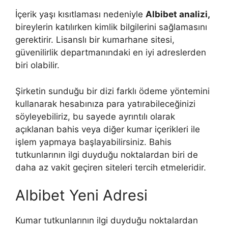
İçerik yaşı kısıtlaması nedeniyle
Albibet analizi,
bireylerin katılırken kimlik bilgilerini sağlamasını
gerektirir. Lisanslı bir kumarhane sitesi,
güvenilirlik departmanındaki en iyi adreslerden
biri olabilir.
Şirketin sunduğu bir dizi farklı ödeme yöntemini
kullanarak hesabınıza para yatırabileceğinizi
söyleyebiliriz, bu sayede ayrıntılı olarak
açıklanan bahis veya diğer kumar içerikleri ile
işlem yapmaya başlayabilirsiniz. Bahis
tutkunlarının ilgi duyduğu noktalardan biri de
daha az vakit geçiren siteleri tercih etmeleridir.
Albibet Yeni Adresi
Kumar tutkunlarının ilgi duyduğu noktalardan