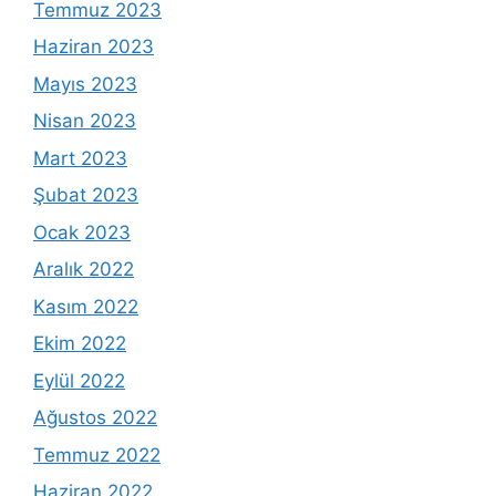
Temmuz 2023
Haziran 2023
Mayıs 2023
Nisan 2023
Mart 2023
Şubat 2023
Ocak 2023
Aralık 2022
Kasım 2022
Ekim 2022
Eylül 2022
Ağustos 2022
Temmuz 2022
Haziran 2022