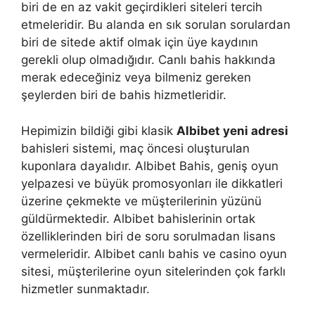
biri de en az vakit geçirdikleri siteleri tercih
etmeleridir. Bu alanda en sık sorulan sorulardan
biri de sitede aktif olmak için üye kaydının
gerekli olup olmadığıdır. Canlı bahis hakkında
merak edeceğiniz veya bilmeniz gereken
şeylerden biri de bahis hizmetleridir.
Hepimizin bildiği gibi klasik
Albibet yeni adresi
bahisleri sistemi, maç öncesi oluşturulan
kuponlara dayalıdır. Albibet Bahis, geniş oyun
yelpazesi ve büyük promosyonları ile dikkatleri
üzerine çekmekte ve müşterilerinin yüzünü
güldürmektedir. Albibet bahislerinin ortak
özelliklerinden biri de soru sorulmadan lisans
vermeleridir. Albibet canlı bahis ve casino oyun
sitesi, müşterilerine oyun sitelerinden çok farklı
hizmetler sunmaktadır.