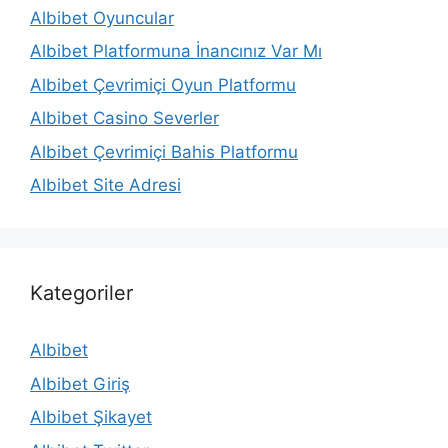
Albibet Oyuncular
Albibet Platformuna İnancınız Var Mı
Albibet Çevrimiçi Oyun Platformu
Albibet Casino Severler
Albibet Çevrimiçi Bahis Platformu
Albibet Site Adresi
Kategoriler
Albibet
Albibet Giriş
Albibet Şikayet