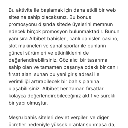
Bu aktivite ile başlamak için daha etkili bir web
sitesine sahip olacaksınız. Bu bonus
promosyonu dışında sitede üyelerini memnun
edecek birçok promosyon bulunmaktadır. Bunun
yanı sıra Albibet bahisleri, canlı bahisler, casino,
slot makineleri ve sanal sporlar ile bunların
güncel sürümleri ve etkinliklerini de
değerlendirebilirsiniz. Göz alıcı bir tasarıma
sahip olan ve tamamen başarıya odaklı bir canlı
fırsat alanı sunan bu yeni giriş adresi ile
verimliliği artırabilecek bir bahis planına
ulaşabilirsiniz. Albibet her zaman fırsatları
kolayca değerlendirebileceğiniz aktif ve sürekli
bir yapı olmuştur.
Meşru bahis siteleri devlet vergileri ve diğer
ücretler nedeniyle yüksek oranlar sunmasa da,