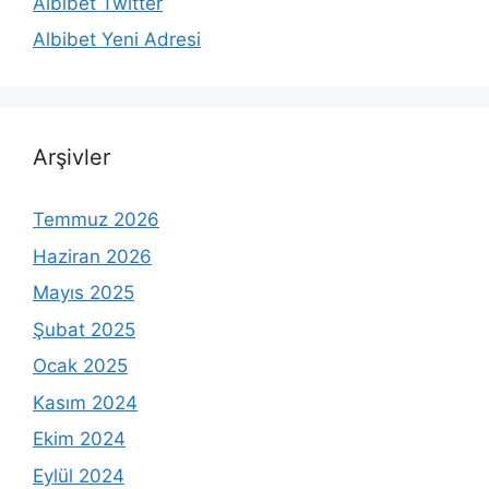
Albibet Twitter
Albibet Yeni Adresi
Arşivler
Temmuz 2026
Haziran 2026
Mayıs 2025
Şubat 2025
Ocak 2025
Kasım 2024
Ekim 2024
Eylül 2024