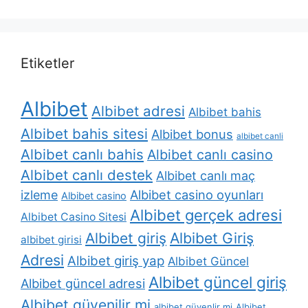
Etiketler
Albibet
Albibet adresi
Albibet bahis
Albibet bahis sitesi
Albibet bonus
albibet canli
Albibet canlı bahis
Albibet canlı casino
Albibet canlı destek
Albibet canlı maç
Albibet casino oyunları
izleme
Albibet casino
Albibet gerçek adresi
Albibet Casino Sitesi
Albibet Giriş
Albibet giriş
albibet girisi
Adresi
Albibet giriş yap
Albibet Güncel
Albibet güncel giriş
Albibet güncel adresi
Albibet güvenilir mi
albibet güvenlir mi
Albibet