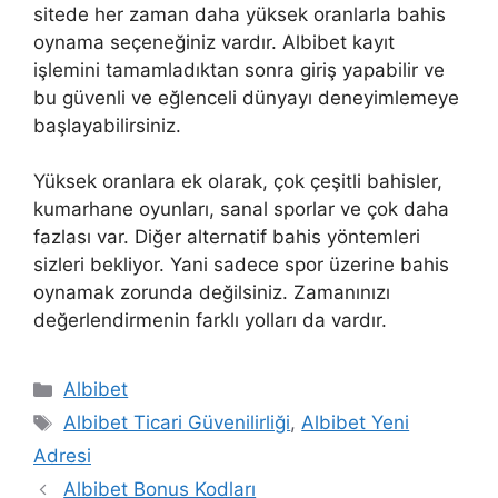
sitede her zaman daha yüksek oranlarla bahis
oynama seçeneğiniz vardır. Albibet kayıt
işlemini tamamladıktan sonra giriş yapabilir ve
bu güvenli ve eğlenceli dünyayı deneyimlemeye
başlayabilirsiniz.
Yüksek oranlara ek olarak, çok çeşitli bahisler,
kumarhane oyunları, sanal sporlar ve çok daha
fazlası var. Diğer alternatif bahis yöntemleri
sizleri bekliyor. Yani sadece spor üzerine bahis
oynamak zorunda değilsiniz. Zamanınızı
değerlendirmenin farklı yolları da vardır.
Kategoriler
Albibet
Etiketler
Albibet Ticari Güvenilirliği
,
Albibet Yeni
Adresi
Yazı
Albibet Bonus Kodları