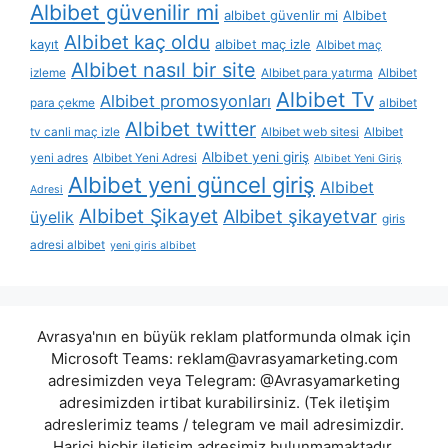
Albibet güvenilir mi
albibet güvenlir mi
Albibet
Albibet kaç oldu
kayıt
albibet maç izle
Albibet maç
Albibet nasıl bir site
izleme
Albibet para yatırma
Albibet
Albibet Tv
Albibet promosyonları
para çekme
albibet
Albibet twitter
tv canli maç izle
Albibet web sitesi
Albibet
Albibet yeni giriş
yeni adres
Albibet Yeni Adresi
Albibet Yeni Giriş
Albibet yeni güncel giriş
Albibet
Adresi
Albibet Şikayet
Albibet şikayetvar
üyelik
giris
adresi albibet
yeni giris albibet
Avrasya'nın en büyük reklam platformunda olmak için
Microsoft Teams:
reklam@avrasyamarketing.com
adresimizden veya Telegram: @Avrasyamarketing
adresimizden irtibat kurabilirsiniz. (Tek iletişim
adreslerimiz teams / telegram ve mail adresimizdir.
Harici hiçbir iletişim adresimiz bulunmamaktadır.