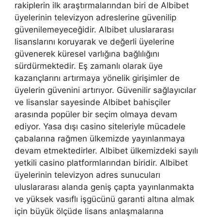
rakiplerin ilk araştırmalarından biri de Albibet
üyelerinin televizyon adreslerine güvenilip
güvenilemeyeceğidir. Albibet uluslararası
lisanslarını koruyarak ve değerli üyelerine
güvenerek küresel varlığına bağlılığını
sürdürmektedir. Eş zamanlı olarak üye
kazançlarını artırmaya yönelik girişimler de
üyelerin güvenini artırıyor. Güvenilir sağlayıcılar
ve lisanslar sayesinde Albibet bahisçiler
arasında popüler bir seçim olmaya devam
ediyor. Yasa dışı casino siteleriyle mücadele
çabalarına rağmen ülkemizde yayınlanmaya
devam etmektedirler. Albibet ülkemizdeki sayılı
yetkili casino platformlarından biridir. Albibet
üyelerinin televizyon adres sunucuları
uluslararası alanda geniş çapta yayınlanmakta
ve yüksek vasıflı işgücünü garanti altına almak
için büyük ölçüde lisans anlaşmalarına