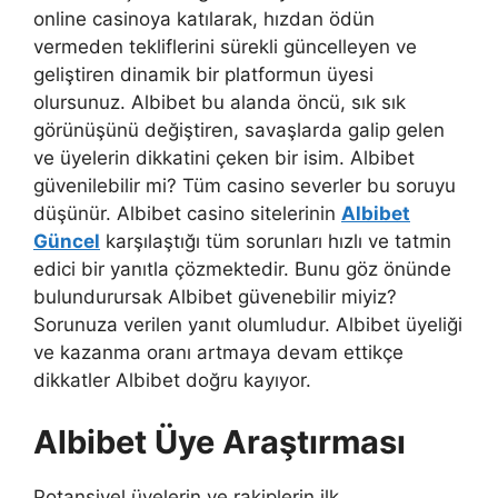
online casinoya katılarak, hızdan ödün
vermeden tekliflerini sürekli güncelleyen ve
geliştiren dinamik bir platformun üyesi
olursunuz. Albibet bu alanda öncü, sık sık
görünüşünü değiştiren, savaşlarda galip gelen
ve üyelerin dikkatini çeken bir isim. Albibet
güvenilebilir mi? Tüm casino severler bu soruyu
düşünür. Albibet casino sitelerinin
Albibet
Güncel
karşılaştığı tüm sorunları hızlı ve tatmin
edici bir yanıtla çözmektedir. Bunu göz önünde
bulundurursak Albibet güvenebilir miyiz?
Sorunuza verilen yanıt olumludur. Albibet üyeliği
ve kazanma oranı artmaya devam ettikçe
dikkatler Albibet doğru kayıyor.
Albibet Üye Araştırması
Potansiyel üyelerin ve rakiplerin ilk