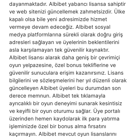
dayanmaktadır. Albibet yabancı lisansa sahiptir
ve web sitenizi güncellemek zahmetsizdir. Ülke
kapalı olsa bile yeni adresimizde hizmet
vermeye devam edeceğiz. Albibet sosyal
medya platformlarına sürekli olarak doğru giriş
adresleri sağlayan ve üyelerinin beklentilerini
asla karşılamayan tek güvenilir kaynaktır.
Albibet lisansı alarak daha geniş bir çevrimiçi
oyun yelpazesine, özel bonus tekliflerine ve
güvenilir sunuculara erişim kazanırsınız. Lisans
bilgilerini ve sözleşmelerini her yıl düzenli olarak
güncelleyen Albibet üyeleri bu durumdan son
derece memnun. Albibet tek tıklamayla
ayrıcalıklı bir oyun deneyimi sunarak kesintisiz
ve keyifli bir oyun oturumu sağlar. Üye portalı
üzerinden hemen kaydolarak ilk para yatırma
işleminizde özel bir bonus alma fırsatını
kaçırmayın. Albibet mevcut oyun lisanslarını