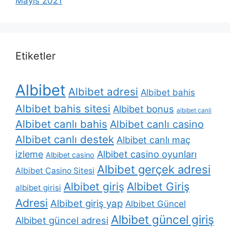
Mayıs 2021
Etiketler
Albibet
Albibet adresi
Albibet bahis
Albibet bahis sitesi
Albibet bonus
albibet canli
Albibet canlı bahis
Albibet canlı casino
Albibet canlı destek
Albibet canlı maç
Albibet casino oyunları
izleme
Albibet casino
Albibet gerçek adresi
Albibet Casino Sitesi
Albibet Giriş
Albibet giriş
albibet girisi
Adresi
Albibet giriş yap
Albibet Güncel
Albibet güncel giriş
Albibet güncel adresi