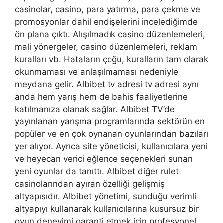
casinolar, casino, para yatırma, para çekme ve
promosyonlar dahil endişelerini incelediğimde
ön plana çıktı. Alışılmadık casino düzenlemeleri,
mali yönergeler, casino düzenlemeleri, reklam
kuralları vb. Hataların çoğu, kuralların tam olarak
okunmaması ve anlaşılmaması nedeniyle
meydana gelir. Albibet tv adresi tv adresi aynı
anda hem yarış hem de bahis faaliyetlerine
katılmanıza olanak sağlar. Albibet TV’de
yayınlanan yarışma programlarında sektörün en
popüler ve en çok oynanan oyunlarından bazıları
yer alıyor. Ayrıca site yöneticisi, kullanıcılara yeni
ve heyecan verici eğlence seçenekleri sunan
yeni oyunlar da tanıttı. Albibet diğer rulet
casinolarından ayıran özelliği gelişmiş
altyapısıdır. Albibet yönetimi, sunduğu verimli
altyapıyı kullanarak kullanıcılarına kusursuz bir
oyun deneyimi garanti etmek için profesyonel