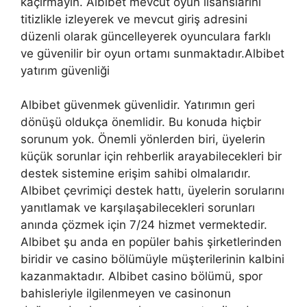
kaçırmayın. Albibet mevcut oyun lisanslarını
titizlikle izleyerek ve mevcut giriş adresini
düzenli olarak güncelleyerek oyunculara farklı
ve güvenilir bir oyun ortamı sunmaktadır.Albibet
yatırım güvenliği
Albibet güvenmek güvenlidir. Yatırımın geri
dönüşü oldukça önemlidir. Bu konuda hiçbir
sorunum yok. Önemli yönlerden biri, üyelerin
küçük sorunlar için rehberlik arayabilecekleri bir
destek sistemine erişim sahibi olmalarıdır.
Albibet çevrimiçi destek hattı, üyelerin sorularını
yanıtlamak ve karşılaşabilecekleri sorunları
anında çözmek için 7/24 hizmet vermektedir.
Albibet şu anda en popüler bahis şirketlerinden
biridir ve casino bölümüyle müşterilerinin kalbini
kazanmaktadır. Albibet casino bölümü, spor
bahisleriyle ilgilenmeyen ve casinonun