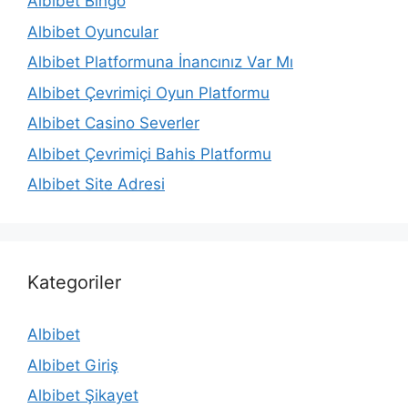
Albibet Bingo
Albibet Oyuncular
Albibet Platformuna İnancınız Var Mı
Albibet Çevrimiçi Oyun Platformu
Albibet Casino Severler
Albibet Çevrimiçi Bahis Platformu
Albibet Site Adresi
Kategoriler
Albibet
Albibet Giriş
Albibet Şikayet