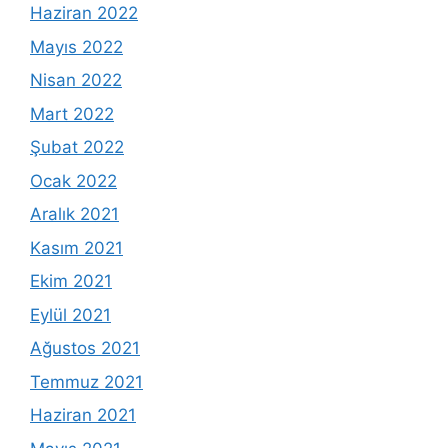
Haziran 2022
Mayıs 2022
Nisan 2022
Mart 2022
Şubat 2022
Ocak 2022
Aralık 2021
Kasım 2021
Ekim 2021
Eylül 2021
Ağustos 2021
Temmuz 2021
Haziran 2021