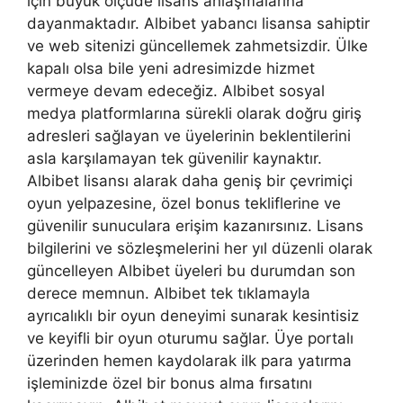
için büyük ölçüde lisans anlaşmalarına
dayanmaktadır. Albibet yabancı lisansa sahiptir
ve web sitenizi güncellemek zahmetsizdir. Ülke
kapalı olsa bile yeni adresimizde hizmet
vermeye devam edeceğiz. Albibet sosyal
medya platformlarına sürekli olarak doğru giriş
adresleri sağlayan ve üyelerinin beklentilerini
asla karşılamayan tek güvenilir kaynaktır.
Albibet lisansı alarak daha geniş bir çevrimiçi
oyun yelpazesine, özel bonus tekliflerine ve
güvenilir sunuculara erişim kazanırsınız. Lisans
bilgilerini ve sözleşmelerini her yıl düzenli olarak
güncelleyen Albibet üyeleri bu durumdan son
derece memnun. Albibet tek tıklamayla
ayrıcalıklı bir oyun deneyimi sunarak kesintisiz
ve keyifli bir oyun oturumu sağlar. Üye portalı
üzerinden hemen kaydolarak ilk para yatırma
işleminizde özel bir bonus alma fırsatını