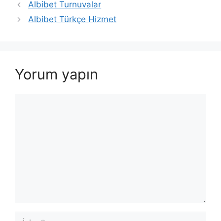
Yazı
Albibet Turnuvalar
dolaşımı
Albibet Türkçe Hizmet
Yorum yapın
Yorum
İsim