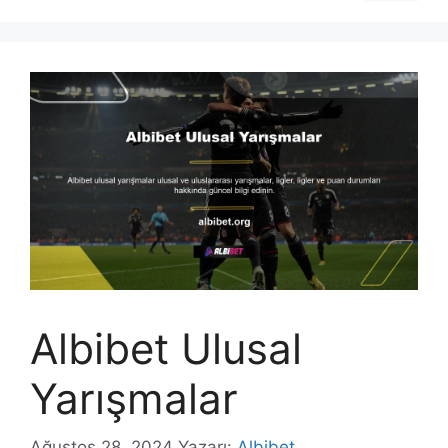
Albibet Ulusal
Yarışmalar
Ağustos 28, 2024
Yazarı:
Albibet