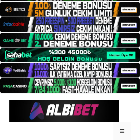
İçeriğe
atla
Menü