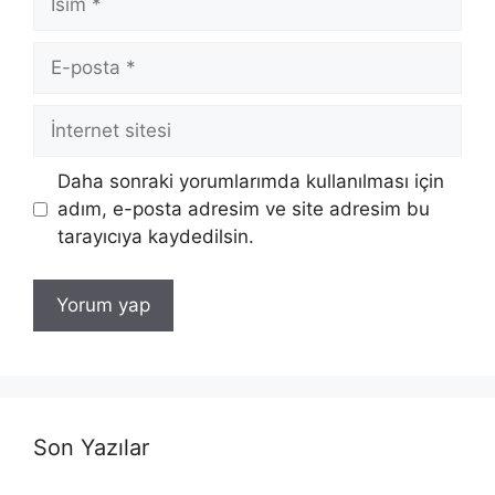
E-
posta
İnternet
sitesi
Daha sonraki yorumlarımda kullanılması için
adım, e-posta adresim ve site adresim bu
tarayıcıya kaydedilsin.
Son Yazılar