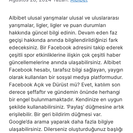
Albibet ulusal yarışmalar ulusal ve uluslararası
yarışmalar, ligler, ligler ve puan durumları
hakkında güncel bilgi edinin. Devam eden faz
geçişi hakkında anında bilgilendirildiğinizi fark
edeceksiniz. Bir Facebook adresini takip ederek
çeşitli spor etkinliklerine ilişkin çok çeşitli haber
güncellemelerine anında ulaşabilirsiniz. Albibet
Facebook hesabı, tarafsız bilgi sağlayan, yaygın
olarak kullanılan bir sosyal medya platformudur.
Facebook Açık ve Dürüst mü? Evet, katılım son
derece şeffaftır ve gündemin önünde herhangi
bir engel bulunmamaktadır. Kendinize en uygun
şekilde kullanabilirsiniz. ‘Paylaş’ düğmesine artık
erişilebilir. Bir geri bildirim düğmesi var.
Google’da arama yaparak daha fazla bilgiye
ulaşabilirsiniz. Dilerseniz oluşturduğunuz başlığı