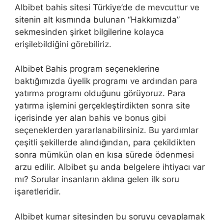
Albibet bahis sitesi Türkiye’de de mevcuttur ve
sitenin alt kısmında bulunan “Hakkımızda”
sekmesinden şirket bilgilerine kolayca
erişilebildiğini görebiliriz.
Albibet Bahis program seçeneklerine
baktığımızda üyelik programı ve ardından para
yatırma programı olduğunu görüyoruz. Para
yatırma işlemini gerçekleştirdikten sonra site
içerisinde yer alan bahis ve bonus gibi
seçeneklerden yararlanabilirsiniz. Bu yardımlar
çeşitli şekillerde alındığından, para çekildikten
sonra mümkün olan en kısa sürede ödenmesi
arzu edilir. Albibet şu anda belgelere ihtiyacı var
mı? Sorular insanların aklına gelen ilk soru
işaretleridir.
Albibet kumar sitesinden bu soruyu cevaplamak