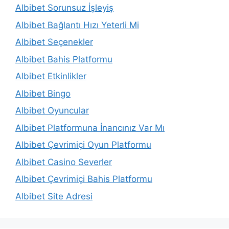
Albibet Sorunsuz İşleyiş
Albibet Bağlantı Hızı Yeterli Mi
Albibet Seçenekler
Albibet Bahis Platformu
Albibet Etkinlikler
Albibet Bingo
Albibet Oyuncular
Albibet Platformuna İnancınız Var Mı
Albibet Çevrimiçi Oyun Platformu
Albibet Casino Severler
Albibet Çevrimiçi Bahis Platformu
Albibet Site Adresi