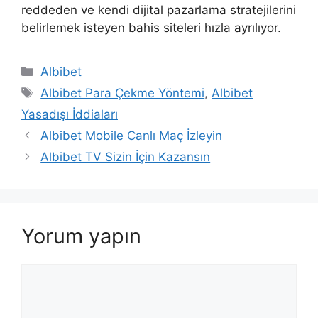
reddeden ve kendi dijital pazarlama stratejilerini
belirlemek isteyen bahis siteleri hızla ayrılıyor.
Kategoriler
Albibet
Etiketler
Albibet Para Çekme Yöntemi
,
Albibet
Yasadışı İddiaları
Yazı
Albibet Mobile Canlı Maç İzleyin
dolaşımı
Albibet TV Sizin İçin Kazansın
Yorum yapın
Yorum