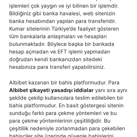
işlemleri çok yaygın ve iyi bilinen bir işlemdir.
Bildiğiniz gibi banka havalesi, web sitenizin
banka hesabından yapılan para transferidir.
Kumar sitelerinin Türkiye’de faaliyet gösteren
tüm bankalarla anlaşmaları ve hesapları
bulunmaktadır. Böylece başka bir bankada
hesap açmadan ve EFT işlemi yapmadan
doğrudan kendi bankanızdan sitedeki
hesabınıza para transferi yapabilirsiniz.
Albibet kazanan bir bahis platformudur. Para
Albibet şikayeti yasadışı iddialar
yanı sıra aynı
şekilde çekilip kullanıcılara teslim edilebilen bir
bahis platformudur. En basit göstergesi sitenin
sunduğu farklı para çekme yöntemleri ve bu
para çekme yöntemlerinin çeşitliliğidir. Bu
çeşitlilik nedeniyle zorlanmadan para çekebilen
bahisçiler site üzerinde güvenle bahislerini