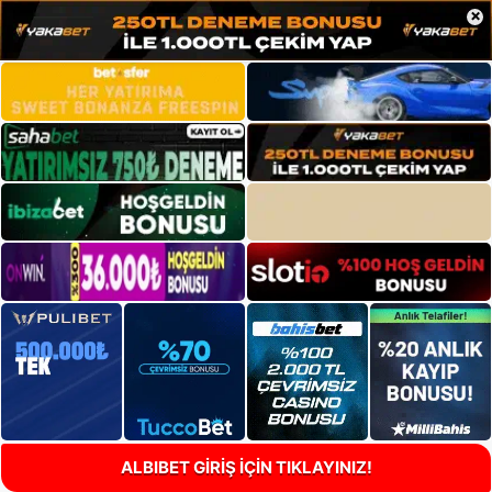
×
ALBIBET GİRİŞ İÇİN TIKLAYINIZ!