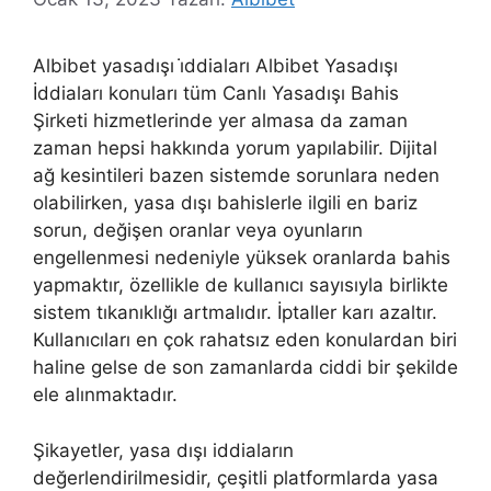
Albibet yasadışı i̇ddiaları Albibet Yasadışı
İddiaları konuları tüm Canlı Yasadışı Bahis
Şirketi hizmetlerinde yer almasa da zaman
zaman hepsi hakkında yorum yapılabilir. Dijital
ağ kesintileri bazen sistemde sorunlara neden
olabilirken, yasa dışı bahislerle ilgili en bariz
sorun, değişen oranlar veya oyunların
engellenmesi nedeniyle yüksek oranlarda bahis
yapmaktır, özellikle de kullanıcı sayısıyla birlikte
sistem tıkanıklığı artmalıdır. İptaller karı azaltır.
Kullanıcıları en çok rahatsız eden konulardan biri
haline gelse de son zamanlarda ciddi bir şekilde
ele alınmaktadır.
Şikayetler, yasa dışı iddiaların
değerlendirilmesidir, çeşitli platformlarda yasa