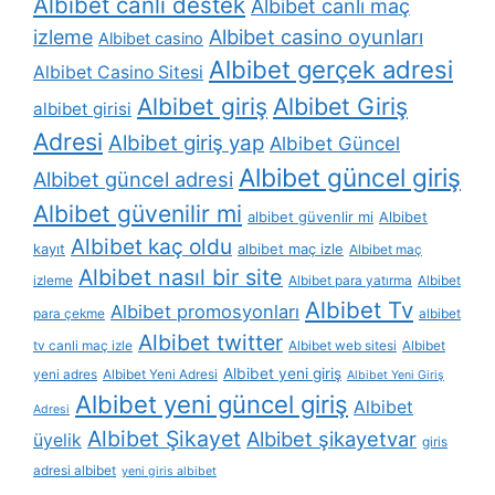
Albibet canlı destek
Albibet canlı maç
Albibet casino oyunları
izleme
Albibet casino
Albibet gerçek adresi
Albibet Casino Sitesi
Albibet Giriş
Albibet giriş
albibet girisi
Adresi
Albibet giriş yap
Albibet Güncel
Albibet güncel giriş
Albibet güncel adresi
Albibet güvenilir mi
albibet güvenlir mi
Albibet
Albibet kaç oldu
kayıt
albibet maç izle
Albibet maç
Albibet nasıl bir site
izleme
Albibet para yatırma
Albibet
Albibet Tv
Albibet promosyonları
para çekme
albibet
Albibet twitter
tv canli maç izle
Albibet web sitesi
Albibet
Albibet yeni giriş
yeni adres
Albibet Yeni Adresi
Albibet Yeni Giriş
Albibet yeni güncel giriş
Albibet
Adresi
Albibet Şikayet
Albibet şikayetvar
üyelik
giris
adresi albibet
yeni giris albibet