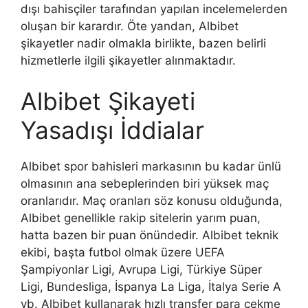
dışı bahisçiler tarafından yapılan incelemelerden
oluşan bir karardır. Öte yandan, Albibet
şikayetler nadir olmakla birlikte, bazen belirli
hizmetlerle ilgili şikayetler alınmaktadır.
Albibet Şikayeti
Yasadışı İddialar
Albibet spor bahisleri markasının bu kadar ünlü
olmasının ana sebeplerinden biri yüksek maç
oranlarıdır. Maç oranları söz konusu olduğunda,
Albibet genellikle rakip sitelerin yarım puan,
hatta bazen bir puan önündedir. Albibet teknik
ekibi, başta futbol olmak üzere UEFA
Şampiyonlar Ligi, Avrupa Ligi, Türkiye Süper
Ligi, Bundesliga, İspanya La Liga, İtalya Serie A
vb. Albibet kullanarak hızlı transfer para çekme