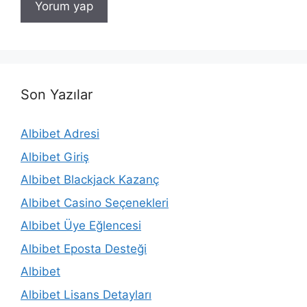
Son Yazılar
Albibet Adresi
Albibet Giriş
Albibet Blackjack Kazanç
Albibet Casino Seçenekleri
Albibet Üye Eğlencesi
Albibet Eposta Desteği
Albibet
Albibet Lisans Detayları