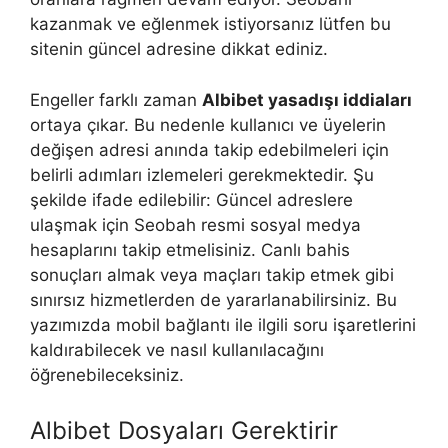
kazanmak ve eğlenmek istiyorsanız lütfen bu
sitenin güncel adresine dikkat ediniz.
Engeller farklı zaman
Albibet yasadışı iddiaları
ortaya çıkar. Bu nedenle kullanıcı ve üyelerin
değişen adresi anında takip edebilmeleri için
belirli adımları izlemeleri gerekmektedir. Şu
şekilde ifade edilebilir: Güncel adreslere
ulaşmak için Seobah resmi sosyal medya
hesaplarını takip etmelisiniz. Canlı bahis
sonuçları almak veya maçları takip etmek gibi
sınırsız hizmetlerden de yararlanabilirsiniz. Bu
yazımızda mobil bağlantı ile ilgili soru işaretlerini
kaldırabilecek ve nasıl kullanılacağını
öğrenebileceksiniz.
Albibet Dosyaları Gerektirir