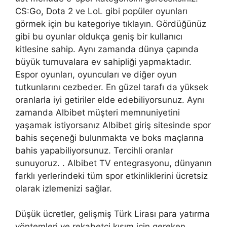
CS:Go, Dota 2 ve LoL gibi popüler oyunları
görmek için bu kategoriye tıklayın. Gördüğünüz
gibi bu oyunlar oldukça geniş bir kullanıcı
kitlesine sahip. Aynı zamanda dünya çapında
büyük turnuvalara ev sahipliği yapmaktadır.
Espor oyunları, oyuncuları ve diğer oyun
tutkunlarını cezbeder. En güzel tarafı da yüksek
oranlarla iyi getiriler elde edebiliyorsunuz. Aynı
zamanda Albibet müşteri memnuniyetini
yaşamak istiyorsanız Albibet giriş sitesinde spor
bahis seçeneği bulunmakta ve boks maçlarına
bahis yapabiliyorsunuz. Tercihli oranlar
sunuyoruz. . Albibet TV entegrasyonu, dünyanın
farklı yerlerindeki tüm spor etkinliklerini ücretsiz
olarak izlemenizi sağlar.
Düşük ücretler, gelişmiş Türk Lirası para yatırma
yöntemleri ve rekabetçi kısım için gereken