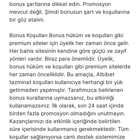
bonus şartlarına dikkat edin. Promosyon
mevcut değil. Şimdi bonusun şart ve koşullarına
bir göz atalım.
Bonus Koşulları Bonus hüküm ve koşulları gibi
premium siteler için üyelik her zaman önce gelir.
Her bahis sitesinin kendine göre güçlü ve zayıf
yönleri vardır. Biraz para önemlidir. Üyelik,
bonus hüküm ve koşulları gibi premium sitelerde
her zaman önceliklidir. Bu amaçla, Albibet
tazminat koşulları kullanıcıya herhangi bir yük
getirmeden yapılmıştır. Tarafımızca belirlenen
bonus kurallarına uymazsanız, bu etkinliği
kullanamazsınız. İlk olarak, son 24 saat içinde
birden fazla promosyon olmadığını unutmayın.
Kazançlarınızı da etkinlik içeriğinde belirtilen
süre içerisinde kullanmanız gerekmektedir. Tüm
koşullar sağlanıyorsa canlı destek sistemimize