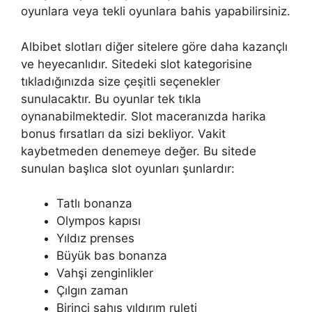
oyunlara veya tekli oyunlara bahis yapabilirsiniz.
Albibet slotları diğer sitelere göre daha kazançlı
ve heyecanlıdır. Sitedeki slot kategorisine
tıkladığınızda size çeşitli seçenekler
sunulacaktır. Bu oyunlar tek tıkla
oynanabilmektedir. Slot maceranızda harika
bonus fırsatları da sizi bekliyor. Vakit
kaybetmeden denemeye değer. Bu sitede
sunulan başlıca slot oyunları şunlardır:
Tatlı bonanza
Olympos kapısı
Yıldız prenses
Büyük bas bonanza
Vahşi zenginlikler
Çılgın zaman
Birinci şahıs yıldırım ruleti