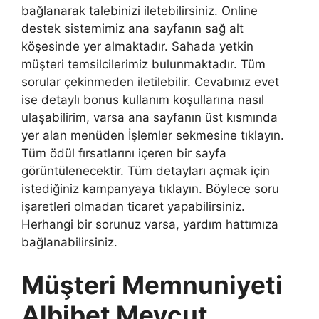
bağlanarak talebinizi iletebilirsiniz. Online
destek sistemimiz ana sayfanın sağ alt
köşesinde yer almaktadır. Sahada yetkin
müşteri temsilcilerimiz bulunmaktadır. Tüm
sorular çekinmeden iletilebilir. Cevabınız evet
ise detaylı bonus kullanım koşullarına nasıl
ulaşabilirim, varsa ana sayfanın üst kısmında
yer alan menüden İşlemler sekmesine tıklayın.
Tüm ödül fırsatlarını içeren bir sayfa
görüntülenecektir. Tüm detayları açmak için
istediğiniz kampanyaya tıklayın. Böylece soru
işaretleri olmadan ticaret yapabilirsiniz.
Herhangi bir sorunuz varsa, yardım hattımıza
bağlanabilirsiniz.
Müşteri Memnuniyeti
Albibet Mevcut