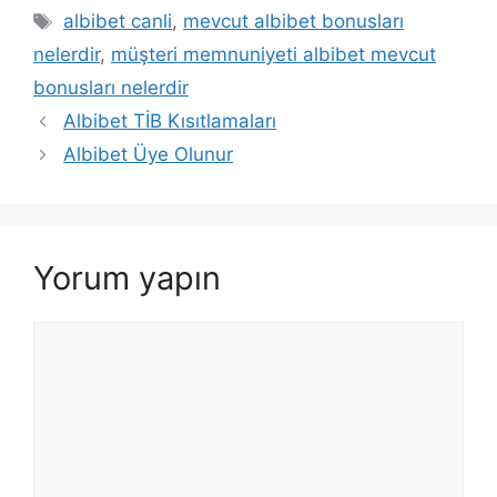
Etiketler
albibet canli
,
mevcut albibet bonusları
nelerdir
,
müşteri memnuniyeti albibet mevcut
bonusları nelerdir
Yazı
Albibet TİB Kısıtlamaları
dolaşımı
Albibet Üye Olunur
Yorum yapın
Yorum