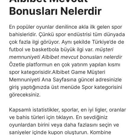
Bonusları Nelerdir
En popüler oyunlar denilince akla ilk gelen spor
bahisleridir. Çünkü spor endüstrisi tüm dünyada
çok fazla ilgi görüyor. Aynı şekilde Türkiye’de de
futbol ve basketbola büyük ilgi var.
müşteri
memnuniyeti Albibet mevcut bonusları nelerdir
Özetle platformun en çok yatırım yapılan kısmı
spor kategorisidir.Albibet Game Müşteri
Memnuniyeti Ana Sayfasına güncel adresinizle
giriş yaptığınızda üst menüde Spor kategorisini
göreceksiniz.
Kapsamlı istatistikler, sporlar, en iyi ligler, oranlar
ve bahis türleri için tıklayın. En sevdiğiniz
oyunlardan birini veya daha fazlasını seçin ve
saniyeler içinde kupon oluşturun. Kombine