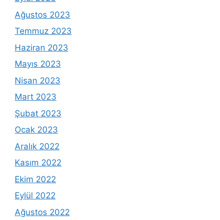
Ağustos 2023
Temmuz 2023
Haziran 2023
Mayıs 2023
Nisan 2023
Mart 2023
Şubat 2023
Ocak 2023
Aralık 2022
Kasım 2022
Ekim 2022
Eylül 2022
Ağustos 2022