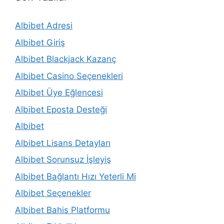
Albibet Adresi
Albibet Giriş
Albibet Blackjack Kazanç
Albibet Casino Seçenekleri
Albibet Üye Eğlencesi
Albibet Eposta Desteği
Albibet
Albibet Lisans Detayları
Albibet Sorunsuz İşleyiş
Albibet Bağlantı Hızı Yeterli Mi
Albibet Seçenekler
Albibet Bahis Platformu