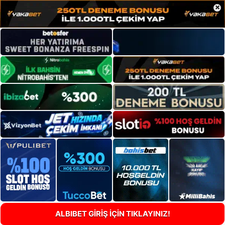
×
ALBIBET GİRİŞ İÇİN TIKLAYINIZ!