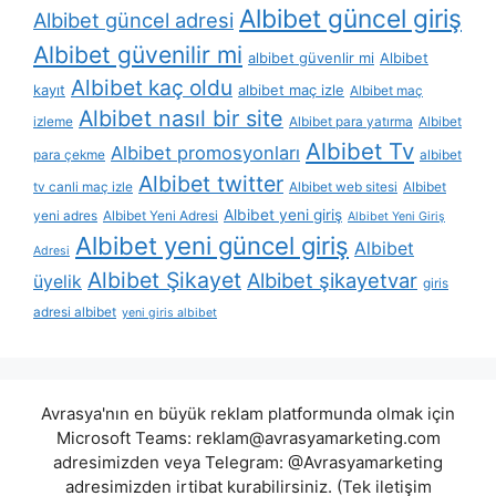
Albibet güncel giriş
Albibet güncel adresi
Albibet güvenilir mi
albibet güvenlir mi
Albibet
Albibet kaç oldu
kayıt
albibet maç izle
Albibet maç
Albibet nasıl bir site
izleme
Albibet para yatırma
Albibet
Albibet Tv
Albibet promosyonları
para çekme
albibet
Albibet twitter
tv canli maç izle
Albibet web sitesi
Albibet
Albibet yeni giriş
yeni adres
Albibet Yeni Adresi
Albibet Yeni Giriş
Albibet yeni güncel giriş
Albibet
Adresi
Albibet Şikayet
Albibet şikayetvar
üyelik
giris
adresi albibet
yeni giris albibet
Avrasya'nın en büyük reklam platformunda olmak için
Microsoft Teams:
reklam@avrasyamarketing.com
adresimizden veya Telegram: @Avrasyamarketing
adresimizden irtibat kurabilirsiniz. (Tek iletişim