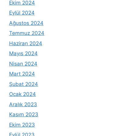
Ekim 2024
Eylül 2024
Ağustos 2024
Temmuz 2024
Haziran 2024
Mayıs 2024
Nisan 2024
Mart 2024
Şubat 2024
Ocak 2024
Aralık 2023
Kasım 2023
Ekim 2023
Eylül 2023