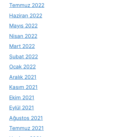
Temmuz 2022
Haziran 2022
Mayıs 2022
Nisan 2022
Mart 2022
Şubat 2022
Ocak 2022
Aralık 2021
Kasım 2021
Ekim 2021
Eylül 2021
Ağustos 2021
Temmuz 2021