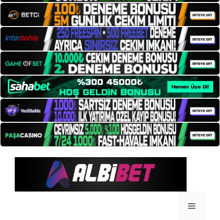
İçeriğe
atla
Menü