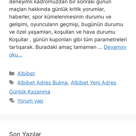
deneyimli kadromuzdan bir sonraki günün
maçları hakkında günlük kritik yorumlar,
haberler, spor kümelenmesinin durumu ve
gelişimi, oyuncuların geçmişi, bugünün durumu
ve özel yaşamları, koşulları ve hava durumu
Koşullar , günün kuponları gibi tüm parametreleri
tartışarak. Buradaki amaç tamamen …
Devamını
oku…
Kategoriler
Albibet
Etiketler
Albibet Adres Bulma
,
Albibet Yeni Adres
Günlük Kazanma
Yorum yap
Son Yazılar