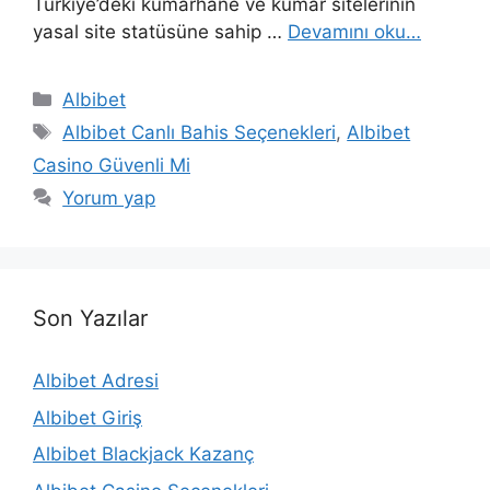
Türkiye’deki kumarhane ve kumar sitelerinin
yasal site statüsüne sahip …
Devamını oku…
Kategoriler
Albibet
Etiketler
Albibet Canlı Bahis Seçenekleri
,
Albibet
Casino Güvenli Mi
Yorum yap
Son Yazılar
Albibet Adresi
Albibet Giriş
Albibet Blackjack Kazanç