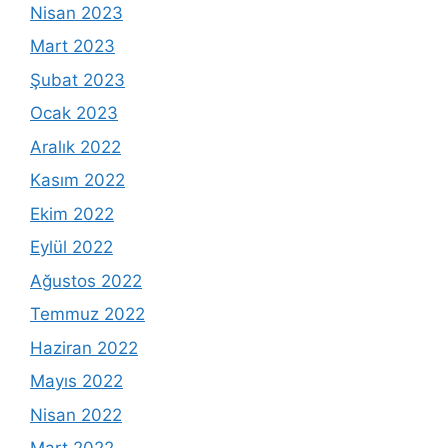
Nisan 2023
Mart 2023
Şubat 2023
Ocak 2023
Aralık 2022
Kasım 2022
Ekim 2022
Eylül 2022
Ağustos 2022
Temmuz 2022
Haziran 2022
Mayıs 2022
Nisan 2022