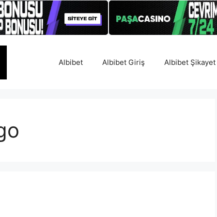
Albibet
Albibet Giriş
Albibet Şikayet
ngo