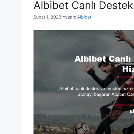
Albibet Canlı Destek
Şubat 1, 2023
Yazarı:
Albibet