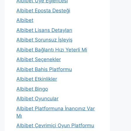
Albibet Üye Eğlencesi
Albibet Eposta Desteği
Albibet
Albibet Lisans Detayları
Albibet Sorunsuz İşleyiş
Albibet Bağlantı Hızı Yeterli Mi
Albibet Seçenekler
Albibet Bahis Platformu
Albibet Etkinlikler
Albibet Bingo
Albibet Oyuncular
Albibet Platformuna İnancınız Var
Mı
Albibet Çevrimiçi Oyun Platformu