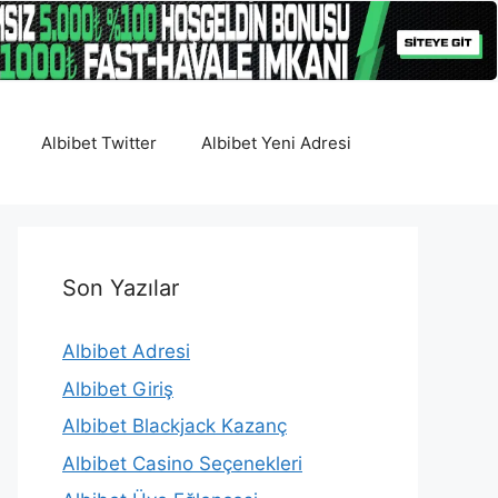
Albibet Twitter
Albibet Yeni Adresi
Son Yazılar
Albibet Adresi
Albibet Giriş
Albibet Blackjack Kazanç
Albibet Casino Seçenekleri