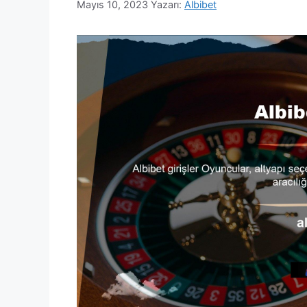
Mayıs 10, 2023
Yazarı:
Albibet