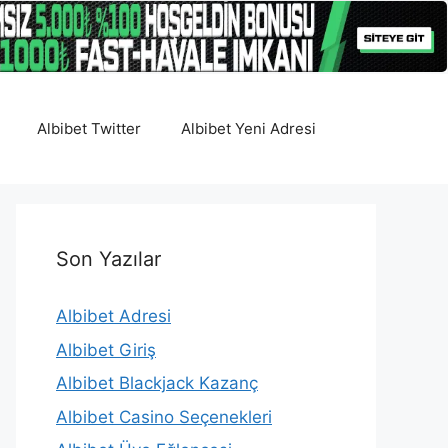
Albibet Twitter
Albibet Yeni Adresi
Son Yazılar
Albibet Adresi
Albibet Giriş
Albibet Blackjack Kazanç
Albibet Casino Seçenekleri