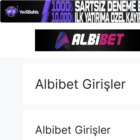
İçeriğe
atla
Albibet Girişler
Albibet Girişler