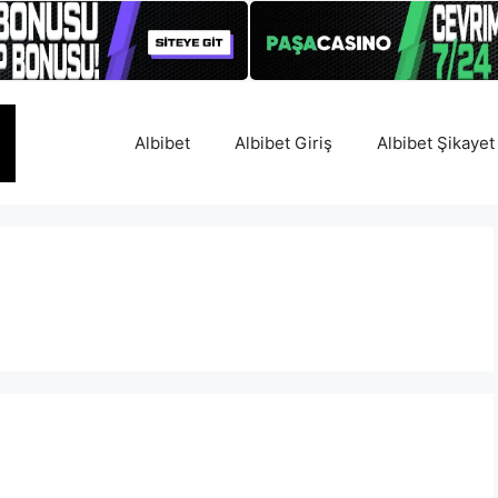
Albibet
Albibet Giriş
Albibet Şikayet