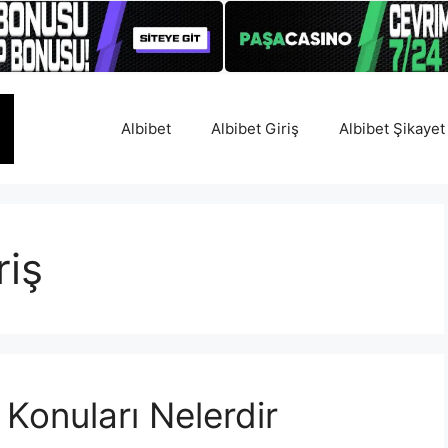
Albibet
Albibet Giriş
Albibet Şikayet
riş
 Konuları Nelerdir