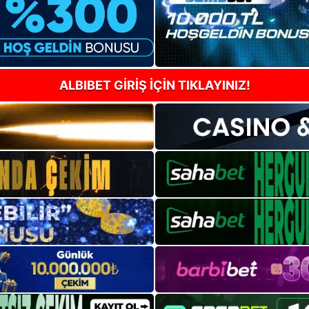
ALBIBET GİRİŞ İÇİN TIKLAYINIZ!