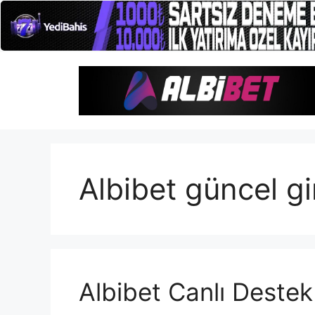
İçeriğe
atla
Albibet güncel gi
Albibet Canlı Destek