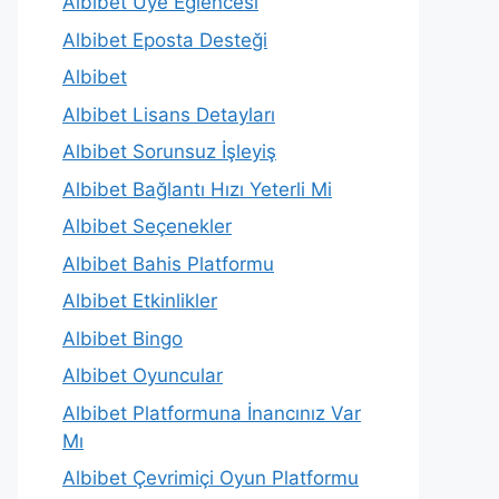
Albibet Üye Eğlencesi
Albibet Eposta Desteği
Albibet
Albibet Lisans Detayları
Albibet Sorunsuz İşleyiş
Albibet Bağlantı Hızı Yeterli Mi
Albibet Seçenekler
Albibet Bahis Platformu
Albibet Etkinlikler
Albibet Bingo
Albibet Oyuncular
Albibet Platformuna İnancınız Var
Mı
Albibet Çevrimiçi Oyun Platformu