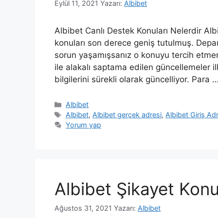
Eylül 11, 2021
Yazarı:
Albibet
Albibet Canlı Destek Konuları Nelerdir Alb
konuları son derece geniş tutulmuş. Depart
sorun yaşamışsanız o konuyu tercih etmeniz
ile alakalı saptama edilen güncellemeler i
bilgilerini sürekli olarak güncelliyor. Para 
Kategoriler
Albibet
Etiketler
Albibet
,
Albibet gerçek adresi
,
Albibet Giriş Ad
Yorum yap
Albibet Şikayet Konu
Ağustos 31, 2021
Yazarı:
Albibet