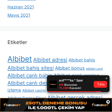
Haziran 2021
Mayıs 2021
Etiketler
Albibet
Albibet adresi
Albibet bahis
Albibet bahis sitesi
Albibet bonus
albibet canli
Albibet canlı bahis
Albibet canlı casino
Albibet canlı destek
Albibet canlı maç
Albibet casino oyunları
izleme
Albibet casino
Albibet gerçek adresi
Albibet Casino Sitesi
×
Albibet Giriş
Albibet giriş
albibet girisi