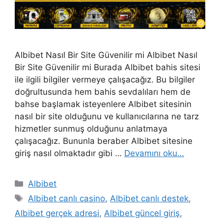
Albibet Nasıl Bir Site Güvenilir mi Albibet Nasıl
Bir Site Güvenilir mi Burada Albibet bahis sitesi
ile ilgili bilgiler vermeye çalışacağız. Bu bilgiler
doğrultusunda hem bahis sevdalıları hem de
bahse başlamak isteyenlere Albibet sitesinin
nasıl bir site olduğunu ve kullanıcılarına ne tarz
hizmetler sunmuş olduğunu anlatmaya
çalışacağız. Bununla beraber Albibet sitesine
giriş nasıl olmaktadır gibi …
Devamını oku…
Kategoriler
Albibet
Etiketler
Albibet canlı casino
,
Albibet canlı destek
,
Albibet gerçek adresi
,
Albibet güncel giriş
,