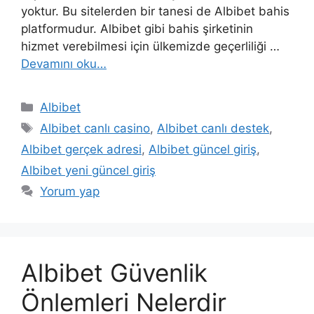
yoktur. Bu sitelerden bir tanesi de Albibet bahis
platformudur. Albibet gibi bahis şirketinin
hizmet verebilmesi için ülkemizde geçerliliği …
Devamını oku…
Kategoriler
Albibet
Etiketler
Albibet canlı casino
,
Albibet canlı destek
,
Albibet gerçek adresi
,
Albibet güncel giriş
,
Albibet yeni güncel giriş
Yorum yap
Albibet Güvenlik
Önlemleri Nelerdir