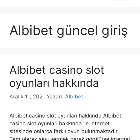
Albibet güncel giriş
Albibet casino slot
oyunları hakkında
Aralık 11, 2021
Yazarı:
Albibet
Albibet casino slot oyunları hakkında Albibet
casino slot oyunları hakkında ’in internet
sitesinde onlarca farklı oyun bulunmaktadır.
Tam olarak sayı vermek gerek görülürse internet