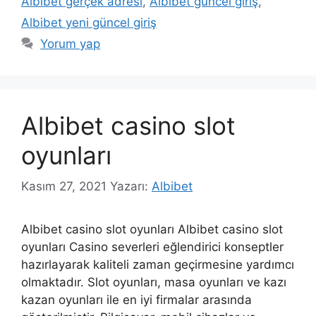
Albibet gerçek adresi
,
Albibet güncel giriş
,
Albibet yeni güncel giriş
Yorum yap
Albibet casino slot
oyunları
Kasım 27, 2021
Yazarı:
Albibet
Albibet casino slot oyunları Albibet casino slot
oyunları Casino severleri eğlendirici konseptler
hazırlayarak kaliteli zaman geçirmesine yardımcı
olmaktadır. Slot oyunları, masa oyunları ve kazı
kazan oyunları ile en iyi firmalar arasında