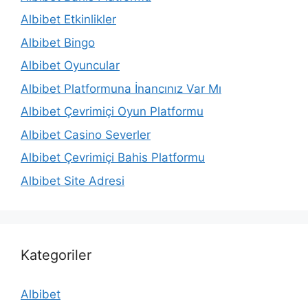
Albibet Etkinlikler
Albibet Bingo
Albibet Oyuncular
Albibet Platformuna İnancınız Var Mı
Albibet Çevrimiçi Oyun Platformu
Albibet Casino Severler
Albibet Çevrimiçi Bahis Platformu
Albibet Site Adresi
Kategoriler
Albibet