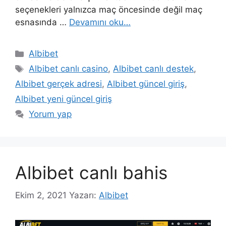
seçenekleri yalnızca maç öncesinde değil maç
esnasında …
Devamını oku…
Kategoriler
Albibet
Etiketler
Albibet canlı casino
,
Albibet canlı destek
,
Albibet gerçek adresi
,
Albibet güncel giriş
,
Albibet yeni güncel giriş
Yorum yap
Albibet canlı bahis
Ekim 2, 2021
Yazarı:
Albibet