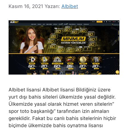
Kasım 16, 2021
Yazarı:
Albibet
Albibet lisansi Albibet lisansi Bildiğiniz üzere
yurt dışı bahis siteleri ülkemizde yasal değildir.
Ülkemizde yasal olarak hizmet veren sitelerin”
spor toto başkanlığı” tarafından izin almaları
gereklidir. Fakat bu canlı bahis sitelerinin hiçbir
biçimde ülkemizde bahis oynatma lisansı