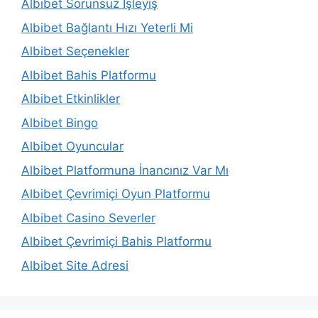
Albibet Sorunsuz İşleyiş
Albibet Bağlantı Hızı Yeterli Mi
Albibet Seçenekler
Albibet Bahis Platformu
Albibet Etkinlikler
Albibet Bingo
Albibet Oyuncular
Albibet Platformuna İnancınız Var Mı
Albibet Çevrimiçi Oyun Platformu
Albibet Casino Severler
Albibet Çevrimiçi Bahis Platformu
Albibet Site Adresi