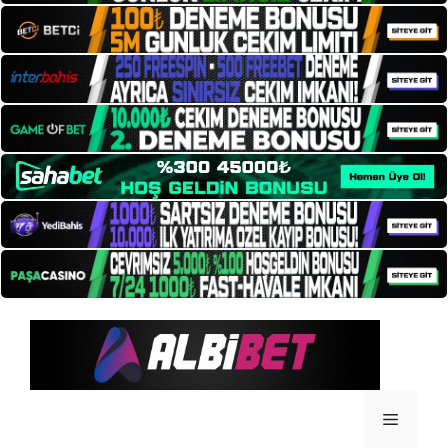
İçeriğe
atla
Menü