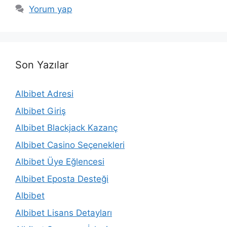
Yorum yap
Son Yazılar
Albibet Adresi
Albibet Giriş
Albibet Blackjack Kazanç
Albibet Casino Seçenekleri
Albibet Üye Eğlencesi
Albibet Eposta Desteği
Albibet
Albibet Lisans Detayları