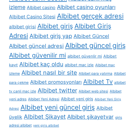
Albibet casino oyunları
izleme
Albibet casino
Albibet gerçek adresi
Albibet Casino Sitesi
Albibet Giriş
Albibet giriş
albibet girisi
Adresi
Albibet giriş yap
Albibet Güncel
Albibet güncel giriş
Albibet güncel adresi
Albibet güvenilir mi
albibet güvenlir mi
Albibet
Albibet kaç oldu
kayıt
albibet maç izle
Albibet maç
Albibet nasıl bir site
izleme
Albibet para yatırma
Albibet
Albibet Tv
Albibet promosyonları
para çekme
albibet
Albibet twitter
tv canli maç izle
Albibet web sitesi
Albibet
Albibet yeni giriş
yeni adres
Albibet Yeni Adresi
Albibet Yeni Giriş
Albibet yeni güncel giriş
Albibet
Adresi
Albibet Şikayet
Albibet şikayetvar
üyelik
giris
adresi albibet
yeni giris albibet