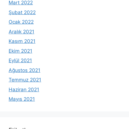
Mart 2022
Şubat 2022
Ocak 2022
Aralık 2021
Kasım 2021
Ekim 2021
Eylül 2021
Ağustos 2021
Temmuz 2021
Haziran 2021
Mayıs 2021