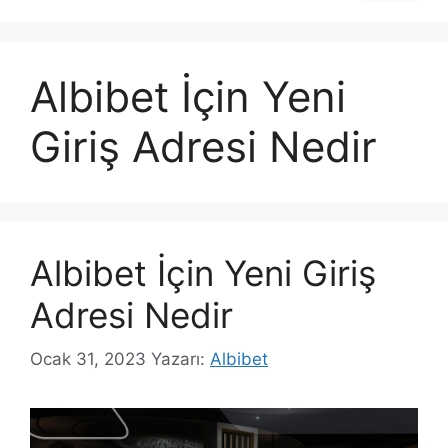
Albibet İçin Yeni
Giriş Adresi Nedir
Albibet İçin Yeni Giriş
Adresi Nedir
Ocak 31, 2023
Yazarı:
Albibet