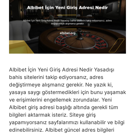
Albibet İçin Yeni Giriş Adresi Nedir Yasadışı
bahis sitelerini takip ediyorsanız, adres
değiştirmeye alışmanız gerekir. Ne yazık ki,
yasaya saygı göstermedikleri için bunu yaşamak
ve erişimlerini engellemek zorundalar. Yeni
Albibet giriş adresi başlığı altında gerekli tüm
bilgileri aktarmak isteriz. Siteye giriş
yapamıyorsanız sayfalarımızı kullanabilir ve bilgi
edinebilirsiniz. Albibet güncel adres bilgileri