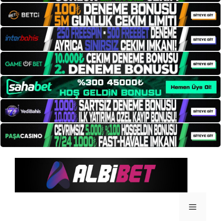
İçeriğe
atla
Menü