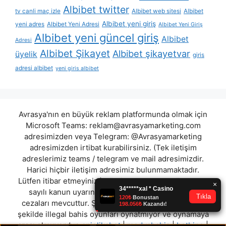
Albibet twitter
tv canli maç izle
Albibet web sitesi
Albibet
Albibet yeni giriş
yeni adres
Albibet Yeni Adresi
Albibet Yeni Giriş
Albibet yeni güncel giriş
Albibet
Adresi
Albibet Şikayet
Albibet şikayetvar
üyelik
giris
adresi albibet
yeni giris albibet
Avrasya'nın en büyük reklam platformunda olmak için
Microsoft Teams:
reklam@avrasyamarketing.com
adresimizden veya Telegram: @Avrasyamarketing
adresimizden irtibat kurabilirsiniz. (Tek iletişim
adreslerimiz teams / telegram ve mail adresimizdir.
Harici hiçbir iletişim adresimiz bulunmamaktadır.
Lütfen itibar etmeyiniz.) Türkiye yasalarına göre 7258
sayılı kanun uyarınca yasa dışı bahis oynamanın
cezaları mevcuttur. Şu an bulunduğunuz site hiç bir
şekilde illegal bahis oyunları oynatmıyor ve oynamaya
aracı olmuyordur.
anjelikabet
|
medyabahis
|
betbino
|