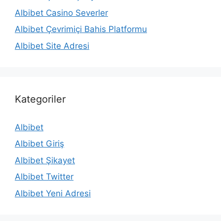
Albibet Casino Severler
Albibet Çevrimiçi Bahis Platformu
Albibet Site Adresi
Kategoriler
Albibet
Albibet Giriş
Albibet Şikayet
Albibet Twitter
Albibet Yeni Adresi