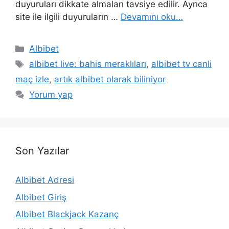
duyuruları dikkate almaları tavsiye edilir. Ayrıca
site ile ilgili duyuruların …
Devamını oku…
Kategoriler
Albibet
Etiketler
albibet live: bahis meraklıları
,
albibet tv canli
maç izle
,
artık albibet olarak biliniyor
Yorum yap
Son Yazılar
Albibet Adresi
Albibet Giriş
Albibet Blackjack Kazanç