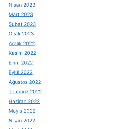
Nisan 2023
Mart 2023
Şubat 2023
Ocak 2023
Aralık 2022
Kasım 2022
Ekim 2022
Eylül 2022
Ağustos 2022
Temmuz 2022
Haziran 2022
Mayıs 2022
Nisan 2022