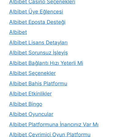
Albibet Casino Seçenekleri
Albibet Üye Eğlencesi
Albibet Eposta Desteği
Albibet
Albibet Lisans Detayları
Albibet Sorunsuz İşleyiş
Albibet Bağlantı Hızı Yeterli Mi
Albibet Seçenekler
Albibet Bahis Platformu
Albibet Etkinlikler
Albibet Bingo
Albibet Oyuncular
Albibet Platformuna İnancınız Var Mı
Albibet Çevrimiçi Oyun Platformu