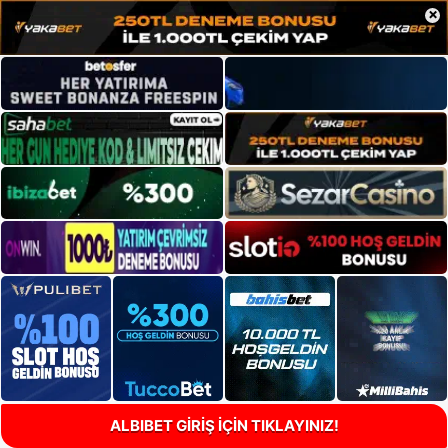
×
ALBIBET GİRİŞ İÇİN TIKLAYINIZ!