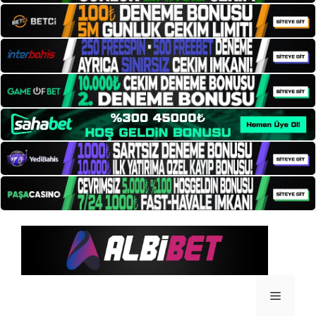
İçeriğe
atla
Menü