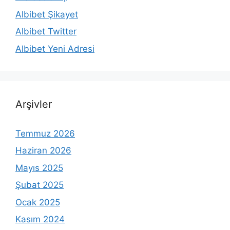
Albibet Şikayet
Albibet Twitter
Albibet Yeni Adresi
Arşivler
Temmuz 2026
Haziran 2026
Mayıs 2025
Şubat 2025
Ocak 2025
Kasım 2024