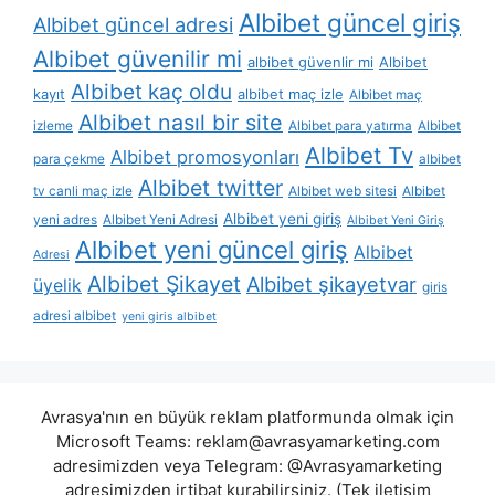
Albibet güncel giriş
Albibet güncel adresi
Albibet güvenilir mi
albibet güvenlir mi
Albibet
Albibet kaç oldu
kayıt
albibet maç izle
Albibet maç
Albibet nasıl bir site
izleme
Albibet para yatırma
Albibet
Albibet Tv
Albibet promosyonları
para çekme
albibet
Albibet twitter
tv canli maç izle
Albibet web sitesi
Albibet
Albibet yeni giriş
yeni adres
Albibet Yeni Adresi
Albibet Yeni Giriş
Albibet yeni güncel giriş
Albibet
Adresi
Albibet Şikayet
Albibet şikayetvar
üyelik
giris
adresi albibet
yeni giris albibet
Avrasya'nın en büyük reklam platformunda olmak için
Microsoft Teams:
reklam@avrasyamarketing.com
adresimizden veya Telegram: @Avrasyamarketing
adresimizden irtibat kurabilirsiniz. (Tek iletişim