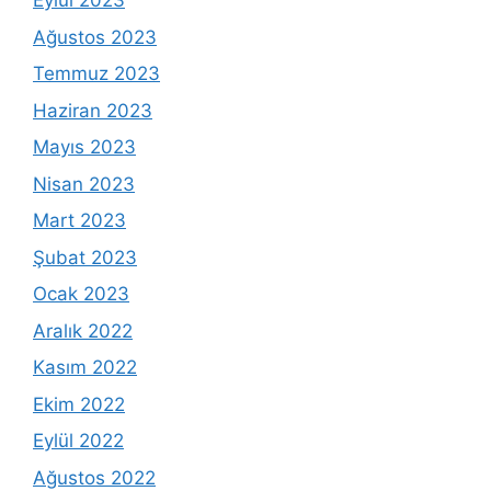
Eylül 2023
Ağustos 2023
Temmuz 2023
Haziran 2023
Mayıs 2023
Nisan 2023
Mart 2023
Şubat 2023
Ocak 2023
Aralık 2022
Kasım 2022
Ekim 2022
Eylül 2022
Ağustos 2022