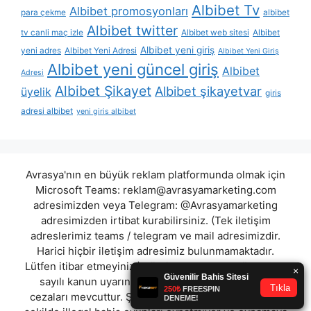
Albibet Tv
Albibet promosyonları
para çekme
albibet
Albibet twitter
tv canli maç izle
Albibet web sitesi
Albibet
Albibet yeni giriş
yeni adres
Albibet Yeni Adresi
Albibet Yeni Giriş
Albibet yeni güncel giriş
Albibet
Adresi
Albibet Şikayet
Albibet şikayetvar
üyelik
giris
adresi albibet
yeni giris albibet
Avrasya'nın en büyük reklam platformunda olmak için
Microsoft Teams:
reklam@avrasyamarketing.com
adresimizden veya Telegram: @Avrasyamarketing
adresimizden irtibat kurabilirsiniz. (Tek iletişim
adreslerimiz teams / telegram ve mail adresimizdir.
Harici hiçbir iletişim adresimiz bulunmamaktadır.
Lütfen itibar etmeyiniz.) Türkiye yasalarına göre 7258
sayılı kanun uyarınca yasa dışı bahis oynamanın
cezaları mevcuttur. Şu an bulunduğunuz site hiç bir