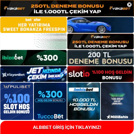
×
ALBIBET GİRİŞ İÇİN TIKLAYINIZ!