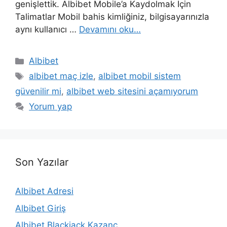
genişlettik. Albibet Mobile’a Kaydolmak İçin
Talimatlar Mobil bahis kimliğiniz, bilgisayarınızla
aynı kullanıcı …
Devamını oku…
Kategoriler
Albibet
Etiketler
albibet maç izle
,
albibet mobil sistem
güvenilir mi
,
albibet web sitesini açamıyorum
Yorum yap
Son Yazılar
Albibet Adresi
Albibet Giriş
Albibet Blackjack Kazanç