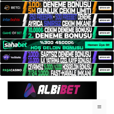
İçeriğe
atla
Menü