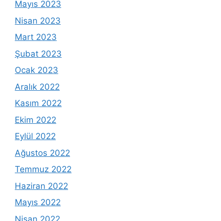
Mayıs 2023
Nisan 2023
Mart 2023
Şubat 2023
Ocak 2023
Aralık 2022
Kasım 2022
Ekim 2022
Eylül 2022
Ağustos 2022
Temmuz 2022
Haziran 2022
Mayıs 2022
Nisan 2022