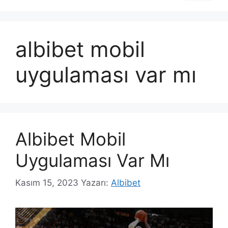
albibet mobil
uygulaması var mı
Albibet Mobil
Uygulaması Var Mı
Kasım 15, 2023
Yazarı:
Albibet