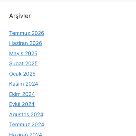
Arşivler
Temmuz 2026
Haziran 2026
Mayıs 2025
Şubat 2025
Ocak 2025
Kasım 2024
Ekim 2024
Eylül 2024
Ağustos 2024
Temmuz 2024
Haziran 2024