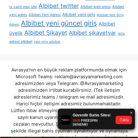
Albibet twitter
tv canli maç izle
Albibet web sitesi
Albibet
Albibet yeni giriş
yeni adres
Albibet Yeni Adresi
Albibet Yeni Giriş
Albibet yeni güncel giriş
Albibet
Adresi
Albibet Şikayet
Albibet şikayetvar
üyelik
giris
adresi albibet
yeni giris albibet
Avrasya'nın en büyük reklam platformunda olmak için
Microsoft Teams:
reklam@avrasyamarketing.com
adresimizden veya Telegram: @Avrasyamarketing
adresimizden irtibat kurabilirsiniz. (Tek iletişim
adreslerimiz teams / telegram ve mail adresimizdir.
Harici hiçbir iletişim adresimiz bulunmamaktadır.
Lütfen itibar etmeyiniz.) Türkiye yasalarına göre 7258
sayılı kanun uyarınca yasa dışı bahis oynamanın
cezaları mevcuttur. Şu an bulunduğunuz site hiç bir
şekilde illegal bahis oyunları oynatmıyor ve oynamaya
aracı olmuyordur.
anjelikabet
|
medyabahis
|
betbino
|