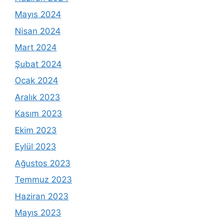
Mayıs 2024
Nisan 2024
Mart 2024
Şubat 2024
Ocak 2024
Aralık 2023
Kasım 2023
Ekim 2023
Eylül 2023
Ağustos 2023
Temmuz 2023
Haziran 2023
Mayıs 2023