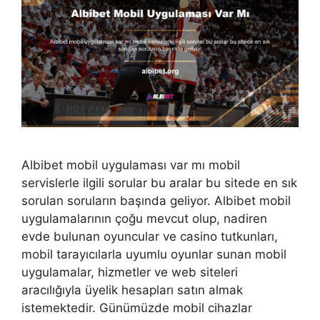
Albibet mobil uygulaması var mı mobil
servislerle ilgili sorular bu aralar bu sitede en sık
sorulan soruların başında geliyor. Albibet mobil
uygulamalarının çoğu mevcut olup, nadiren
evde bulunan oyuncular ve casino tutkunları,
mobil tarayıcılarla uyumlu oyunlar sunan mobil
uygulamalar, hizmetler ve web siteleri
aracılığıyla üyelik hesapları satın almak
istemektedir. Günümüzde mobil cihazlar