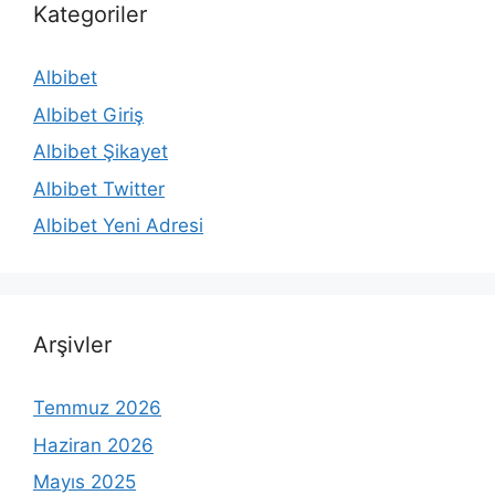
Kategoriler
Albibet
Albibet Giriş
Albibet Şikayet
Albibet Twitter
Albibet Yeni Adresi
Arşivler
Temmuz 2026
Haziran 2026
Mayıs 2025