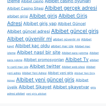
Albibet casino oyunları
izleme
Albibet casino
Albibet gerçek adresi
Albibet Casino Sitesi
Albibet Giriş
Albibet giriş
albibet girisi
Adresi
Albibet giriş yap
Albibet Güncel
Albibet güncel giriş
Albibet güncel adresi
Albibet güvenilir mi
albibet güvenlir mi
Albibet
Albibet kaç oldu
kayıt
albibet maç izle
Albibet maç
Albibet nasıl bir site
izleme
Albibet para yatırma
Albibet
Albibet Tv
Albibet promosyonları
para çekme
albibet
Albibet twitter
tv canli maç izle
Albibet web sitesi
Albibet
Albibet yeni giriş
yeni adres
Albibet Yeni Adresi
Albibet Yeni Giriş
Albibet yeni güncel giriş
Albibet
Adresi
Albibet Şikayet
Albibet şikayetvar
üyelik
giris
adresi albibet
yeni giris albibet