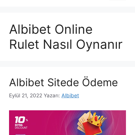
Albibet Online
Rulet Nasıl Oynanır
Albibet Sitede Ödeme
Eylül 21, 2022
Yazarı:
Albibet