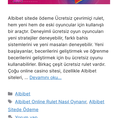
Albibet sitede ödeme Ücretsiz çevrimiçi rulet,
hem yeni hem de eski oyuncular için kullanışlı
bir araçtır. Deneyimli ücretsiz oyun oyuncuları
yeni stratejiler deneyebilir, farklı bahis
sistemlerini ve yeni masaları deneyebilir. Yeni
başlayanlar, becerilerini geliştirmek ve öğrenme
becerilerini geliştirmek için bu ücretsiz oyunu
kullanabilirler. Birkaç çeşit ücretsiz rulet vardır.
Çoğu online casino sitesi, özellikle Albibet
siteleri, …
Devamını oku…
Kategoriler
Albibet
Etiketler
Albibet Online Rulet Nasıl Oynanır
,
Albibet
Sitede Ödeme
Yorum yap