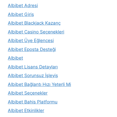
Albibet Adresi
Albibet Giriş
Albibet Blackjack Kazanç
Albibet Casino Seçenekleri
Albibet Üye Eğlencesi
Albibet Eposta Desteği
Albibet
Albibet Lisans Detayları
Albibet Sorunsuz İşleyiş
Albibet Bağlantı Hızı Yeterli Mi
Albibet Seçenekler
Albibet Bahis Platformu
Albibet Etkinlikler