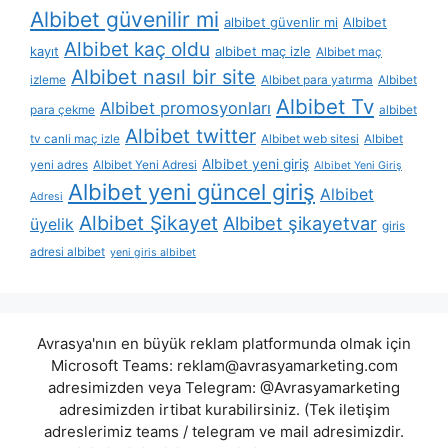
Albibet güvenilir mi
albibet güvenlir mi
Albibet
Albibet kaç oldu
kayıt
albibet maç izle
Albibet maç
Albibet nasıl bir site
izleme
Albibet para yatırma
Albibet
Albibet Tv
Albibet promosyonları
para çekme
albibet
Albibet twitter
tv canli maç izle
Albibet web sitesi
Albibet
Albibet yeni giriş
yeni adres
Albibet Yeni Adresi
Albibet Yeni Giriş
Albibet yeni güncel giriş
Albibet
Adresi
Albibet Şikayet
Albibet şikayetvar
üyelik
giris
adresi albibet
yeni giris albibet
Avrasya'nın en büyük reklam platformunda olmak için
Microsoft Teams:
reklam@avrasyamarketing.com
adresimizden veya Telegram: @Avrasyamarketing
adresimizden irtibat kurabilirsiniz. (Tek iletişim
adreslerimiz teams / telegram ve mail adresimizdir.