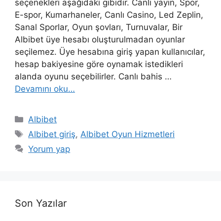
seçenekleri aşağıdaki gibidir. Canlı yayın, Spor,
E-spor, Kumarhaneler, Canlı Casino, Led Zeplin,
Sanal Sporlar, Oyun şovları, Turnuvalar, Bir
Albibet üye hesabı oluşturulmadan oyunlar
seçilemez. Üye hesabına giriş yapan kullanıcılar,
hesap bakiyesine göre oynamak istedikleri
alanda oyunu seçebilirler. Canlı bahis …
Devamını oku…
Kategoriler
Albibet
Etiketler
Albibet giriş
,
Albibet Oyun Hizmetleri
Yorum yap
Son Yazılar