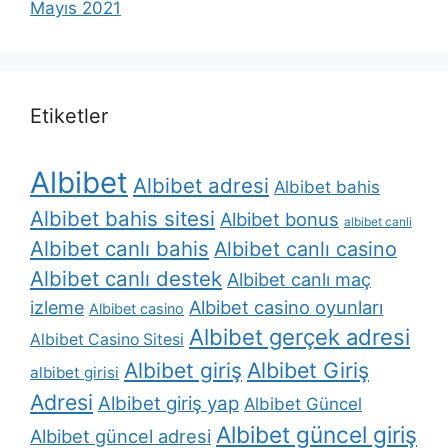
Mayıs 2021
Etiketler
Albibet
Albibet adresi
Albibet bahis
Albibet bahis sitesi
Albibet bonus
albibet canli
Albibet canlı bahis
Albibet canlı casino
Albibet canlı destek
Albibet canlı maç
Albibet casino oyunları
izleme
Albibet casino
Albibet gerçek adresi
Albibet Casino Sitesi
Albibet Giriş
Albibet giriş
albibet girisi
Adresi
Albibet giriş yap
Albibet Güncel
Albibet güncel giriş
Albibet güncel adresi