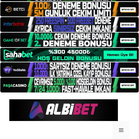
İçeriğe
atla
Menü