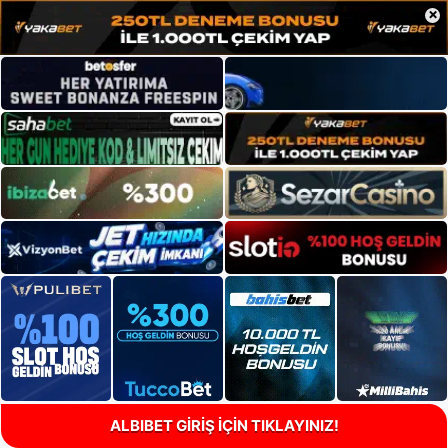
×
ALBIBET GİRİŞ İÇİN TIKLAYINIZ!