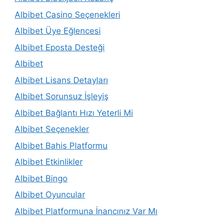
Albibet Casino Seçenekleri
Albibet Üye Eğlencesi
Albibet Eposta Desteği
Albibet
Albibet Lisans Detayları
Albibet Sorunsuz İşleyiş
Albibet Bağlantı Hızı Yeterli Mi
Albibet Seçenekler
Albibet Bahis Platformu
Albibet Etkinlikler
Albibet Bingo
Albibet Oyuncular
Albibet Platformuna İnancınız Var Mı