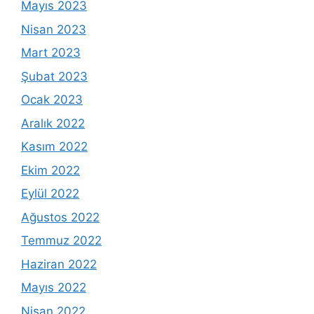
Mayıs 2023
Nisan 2023
Mart 2023
Şubat 2023
Ocak 2023
Aralık 2022
Kasım 2022
Ekim 2022
Eylül 2022
Ağustos 2022
Temmuz 2022
Haziran 2022
Mayıs 2022
Nisan 2022