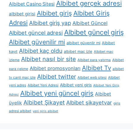
Albibet gerçek adresi
Albibet Casino Sitesi
Albibet Giriş
Albibet giriş
albibet girisi
Adresi
Albibet giriş yap
Albibet Güncel
Albibet güncel giriş
Albibet güncel adresi
Albibet güvenilir mi
albibet güvenlir mi
Albibet
Albibet kaç oldu
kayıt
albibet maç izle
Albibet maç
Albibet nasıl bir site
izleme
Albibet para yatırma
Albibet
Albibet Tv
Albibet promosyonları
para çekme
albibet
Albibet twitter
tv canli maç izle
Albibet web sitesi
Albibet
Albibet yeni giriş
yeni adres
Albibet Yeni Adresi
Albibet Yeni Giriş
Albibet yeni güncel giriş
Albibet
Adresi
Albibet Şikayet
Albibet şikayetvar
üyelik
giris
adresi albibet
yeni giris albibet