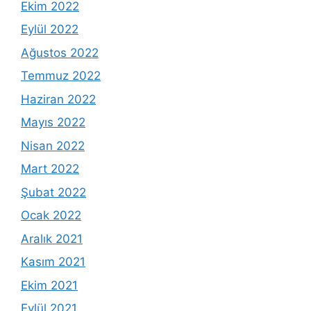
Ekim 2022
Eylül 2022
Ağustos 2022
Temmuz 2022
Haziran 2022
Mayıs 2022
Nisan 2022
Mart 2022
Şubat 2022
Ocak 2022
Aralık 2021
Kasım 2021
Ekim 2021
Eylül 2021