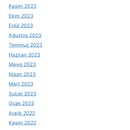
Kasım 2023
Ekim 2023
Eylül 2023
Ağustos 2023
Temmuz 2023
Haziran 2023
Mayıs 2023
Nisan 2023
Mart 2023
Şubat 2023
Ocak 2023
Aralık 2022
Kasım 2022