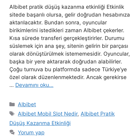
Albibet pratik düşüş kazanma etkinliği Etkinlik
sitede başarılı olursa, gelir doğrudan hesabınıza
aktarılacaktır. Bundan sonra, oyuncular
birikimlerini istedikleri zaman Albibet çekerler.
Kısa sürede transferi gerçekleştirirler. Durumu
süslemek için ana şey, sitenin gelirin bir parçası
olarak dönüştürülmek istememesidir. Oyuncular,
başka bir yere aktararak doğrudan alabilirler.
Çoğu turnuva bu platformda sadece Türkiye’ye
özel olarak düzenlenmektedir. Ancak gerekirse
…
Devamını oku…
Kategoriler
Albibet
Etiketler
Albibet Mobil Slot Nedir
,
Albibet Pratik
Düşüş Kazanma Etkinliği
Yorum yap