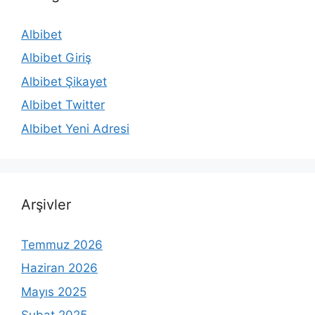
Albibet
Albibet Giriş
Albibet Şikayet
Albibet Twitter
Albibet Yeni Adresi
Arşivler
Temmuz 2026
Haziran 2026
Mayıs 2025