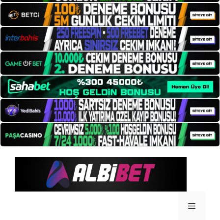
İçeriğe
atla
Menü