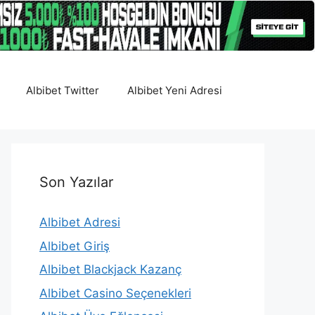
Albibet Twitter
Albibet Yeni Adresi
Son Yazılar
Albibet Adresi
Albibet Giriş
Albibet Blackjack Kazanç
Albibet Casino Seçenekleri