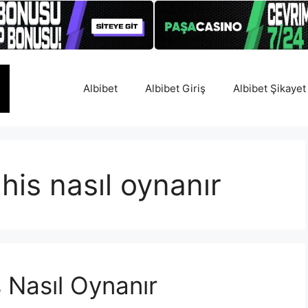
Albibet
Albibet Giriş
Albibet Şikayet
his nasıl oynanır
 Nasıl Oynanır