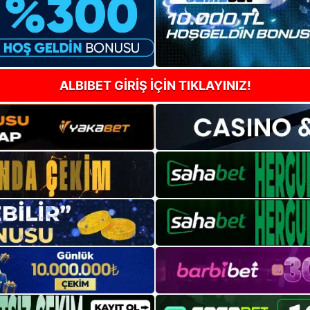
ALBIBET GİRİŞ İÇİN TIKLAYINIZ!