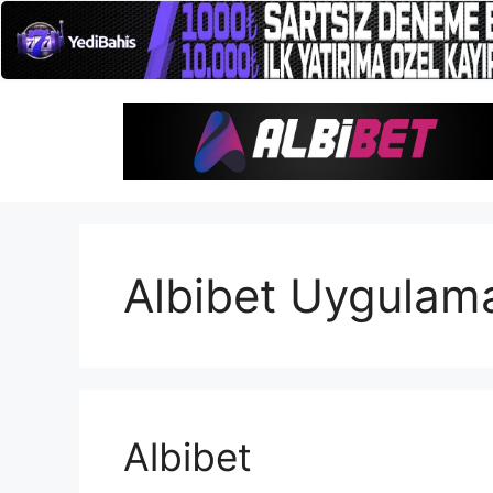
İçeriğe
atla
Albibet Uygulam
Albibet