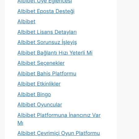
Albibet Üye Eğlencesi
Albibet Eposta Desteği
Albibet
Albibet Lisans Detayları
Albibet Sorunsuz İşleyiş
Albibet Bağlantı Hızı Yeterli Mi
Albibet Seçenekler
Albibet Bahis Platformu
Albibet Etkinlikler
Albibet Bingo
Albibet Oyuncular
Albibet Platformuna İnancınız Var
Mı
Albibet Çevrimiçi Oyun Platformu