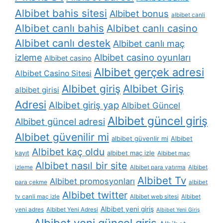
Albibet bahis sitesi
Albibet bonus
albibet canli
Albibet canlı bahis
Albibet canlı casino
Albibet canlı destek
Albibet canlı maç
Albibet casino oyunları
izleme
Albibet casino
Albibet gerçek adresi
Albibet Casino Sitesi
Albibet Giriş
Albibet giriş
albibet girisi
Adresi
Albibet giriş yap
Albibet Güncel
Albibet güncel giriş
Albibet güncel adresi
Albibet güvenilir mi
albibet güvenlir mi
Albibet
Albibet kaç oldu
kayıt
albibet maç izle
Albibet maç
Albibet nasıl bir site
izleme
Albibet para yatırma
Albibet
Albibet Tv
Albibet promosyonları
para çekme
albibet
Albibet twitter
tv canli maç izle
Albibet web sitesi
Albibet
Albibet yeni giriş
yeni adres
Albibet Yeni Adresi
Albibet Yeni Giriş