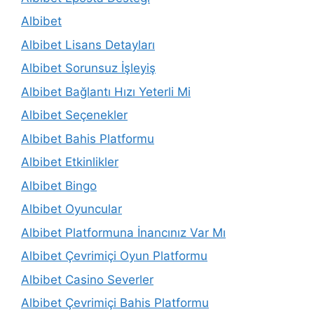
Albibet
Albibet Lisans Detayları
Albibet Sorunsuz İşleyiş
Albibet Bağlantı Hızı Yeterli Mi
Albibet Seçenekler
Albibet Bahis Platformu
Albibet Etkinlikler
Albibet Bingo
Albibet Oyuncular
Albibet Platformuna İnancınız Var Mı
Albibet Çevrimiçi Oyun Platformu
Albibet Casino Severler
Albibet Çevrimiçi Bahis Platformu