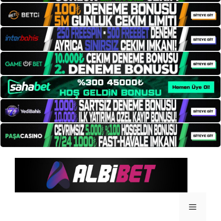
İçeriğe
atla
Menü