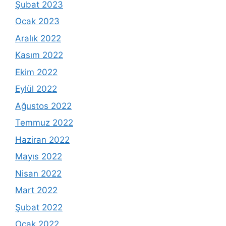
Şubat 2023
Ocak 2023
Aralık 2022
Kasım 2022
Ekim 2022
Eylül 2022
Ağustos 2022
Temmuz 2022
Haziran 2022
Mayıs 2022
Nisan 2022
Mart 2022
Şubat 2022
Ocak 2022