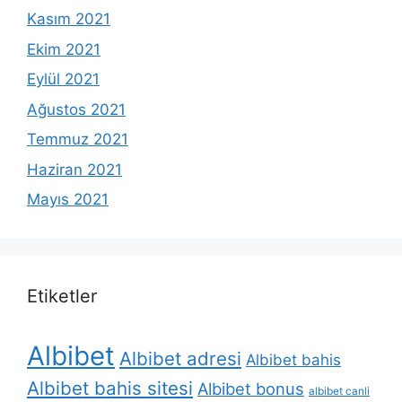
Kasım 2021
Ekim 2021
Eylül 2021
Ağustos 2021
Temmuz 2021
Haziran 2021
Mayıs 2021
Etiketler
Albibet
Albibet adresi
Albibet bahis
Albibet bahis sitesi
Albibet bonus
albibet canli