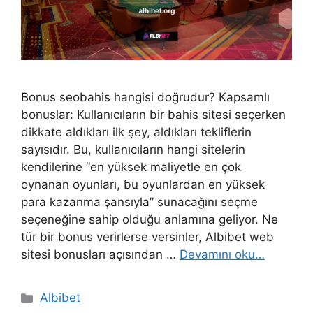
Bonus seobahis hangisi doğrudur? Kapsamlı
bonuslar: Kullanıcıların bir bahis sitesi seçerken
dikkate aldıkları ilk şey, aldıkları tekliflerin
sayısıdır. Bu, kullanıcıların hangi sitelerin
kendilerine “en yüksek maliyetle en çok
oynanan oyunları, bu oyunlardan en yüksek
para kazanma şansıyla” sunacağını seçme
seçeneğine sahip olduğu anlamına geliyor. Ne
tür bir bonus verirlerse versinler, Albibet web
sitesi bonusları açısından …
Devamını oku…
Kategoriler
Albibet