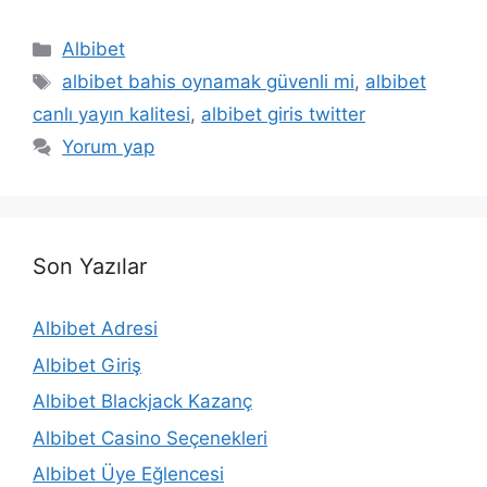
Kategoriler
Albibet
Etiketler
albibet bahis oynamak güvenli mi
,
albibet
canlı yayın kalitesi
,
albibet giris twitter
Yorum yap
Son Yazılar
Albibet Adresi
Albibet Giriş
Albibet Blackjack Kazanç
Albibet Casino Seçenekleri
Albibet Üye Eğlencesi