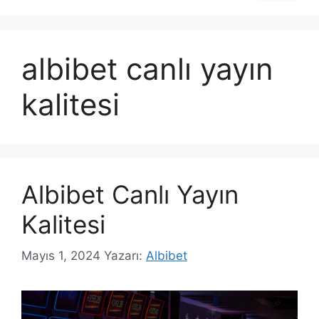
albibet canlı yayın
kalitesi
Albibet Canlı Yayın
Kalitesi
Mayıs 1, 2024
Yazarı:
Albibet