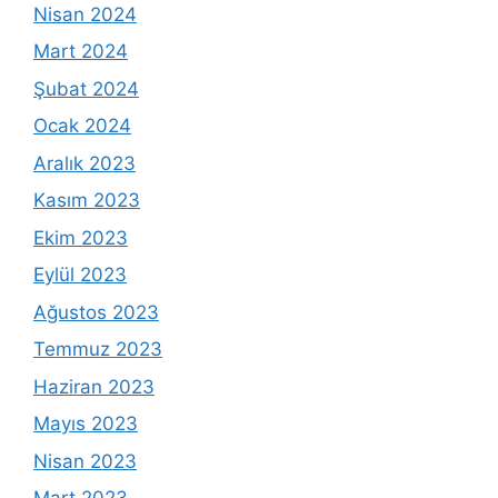
Nisan 2024
Mart 2024
Şubat 2024
Ocak 2024
Aralık 2023
Kasım 2023
Ekim 2023
Eylül 2023
Ağustos 2023
Temmuz 2023
Haziran 2023
Mayıs 2023
Nisan 2023