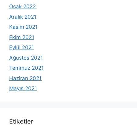
Ocak 2022
Aralık 2021
Kasım 2021
Ekim 2021
Eylül 2021
Ağustos 2021
Temmuz 2021
Haziran 2021
Mayıs 2021
Etiketler